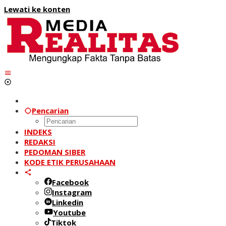
Lewati ke konten
Pencarian
INDEKS
REDAKSI
PEDOMAN SIBER
KODE ETIK PERUSAHAAN
Facebook
Instagram
Linkedin
Youtube
Tiktok