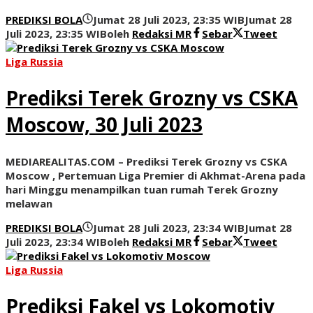
PREDIKSI BOLA
Jumat 28 Juli 2023, 23:35 WIB
Jumat 28
Juli 2023, 23:35 WIB
oleh
Redaksi MR
Sebar
Tweet
Liga Russia
Prediksi Terek Grozny vs CSKA
Moscow, 30 Juli 2023
MEDIAREALITAS.COM – Prediksi Terek Grozny vs CSKA
Moscow , Pertemuan Liga Premier di Akhmat-Arena pada
hari Minggu menampilkan tuan rumah Terek Grozny
melawan
PREDIKSI BOLA
Jumat 28 Juli 2023, 23:34 WIB
Jumat 28
Juli 2023, 23:34 WIB
oleh
Redaksi MR
Sebar
Tweet
Liga Russia
Prediksi Fakel vs Lokomotiv