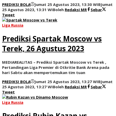
PREDIKSI BOLA
Jumat 25 Agustus 2023, 13:30 WIB
Jumat
25 Agustus 2023, 13:31 WIB
oleh
Redaksi MR
Sebar
Tweet
Liga Russia
Prediksi Spartak Moscow vs
Terek, 26 Agustus 2023
MEDIAREALITAS – Prediksi Spartak Moscow vs Terek ,
Pertandingan Liga Premier di Otkritie Bank Arena pada
hari Sabtu akan mempertemukan tim tuan
PREDIKSI BOLA
Jumat 25 Agustus 2023, 13:27 WIB
Jumat
25 Agustus 2023, 13:27 WIB
oleh
Redaksi MR
Sebar
Tweet
Liga Russia
Prediksi Rubin Kazan vs