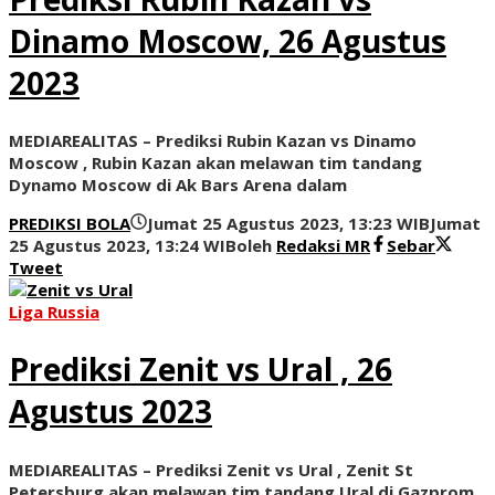
Dinamo Moscow, 26 Agustus
2023
MEDIAREALITAS – Prediksi Rubin Kazan vs Dinamo
Moscow , Rubin Kazan akan melawan tim tandang
Dynamo Moscow di Ak Bars Arena dalam
PREDIKSI BOLA
Jumat 25 Agustus 2023, 13:23 WIB
Jumat
25 Agustus 2023, 13:24 WIB
oleh
Redaksi MR
Sebar
Tweet
Liga Russia
Prediksi Zenit vs Ural , 26
Agustus 2023
MEDIAREALITAS – Prediksi Zenit vs Ural , Zenit St
Petersburg akan melawan tim tandang Ural di Gazprom