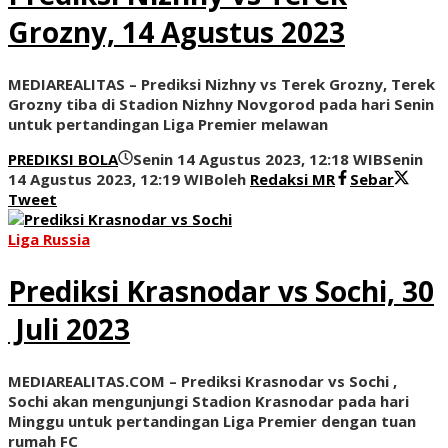
Grozny, 14 Agustus 2023
MEDIAREALITAS – Prediksi Nizhny vs Terek Grozny, Terek
Grozny tiba di Stadion Nizhny Novgorod pada hari Senin
untuk pertandingan Liga Premier melawan
PREDIKSI BOLA
Senin 14 Agustus 2023, 12:18 WIB
Senin
14 Agustus 2023, 12:19 WIB
oleh
Redaksi MR
Sebar
Tweet
Liga Russia
Prediksi Krasnodar vs Sochi, 30
Juli 2023
MEDIAREALITAS.COM – Prediksi Krasnodar vs Sochi ,
Sochi akan mengunjungi Stadion Krasnodar pada hari
Minggu untuk pertandingan Liga Premier dengan tuan
rumah FC