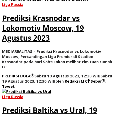
Liga Russia
Prediksi Krasnodar vs
Lokomotiv Moscow, 19
Agustus 2023
MEDIAREALITAS – Prediksi Krasnodar vs Lokomotiv
Moscow, Pertandingan Liga Premier di Stadion
Krasnodar pada hari Sabtu akan melihat tim tuan rumah
FC
PREDIKSI BOLA
Sabtu 19 Agustus 2023, 12:30 WIB
Sabtu
19 Agustus 2023, 12:30 WIB
oleh
Redaksi MR
Sebar
Tweet
Liga Russia
Prediksi Baltika vs Ural, 19