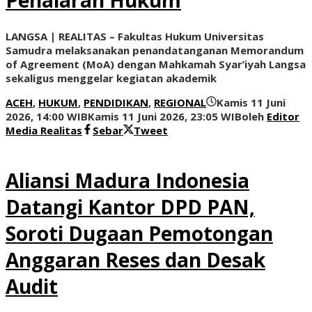
LANGSA | REALITAS – Fakultas Hukum Universitas
Samudra melaksanakan penandatanganan Memorandum
of Agreement (MoA) dengan Mahkamah Syar’iyah Langsa
sekaligus menggelar kegiatan akademik
ACEH
,
HUKUM
,
PENDIDIKAN
,
REGIONAL
Kamis 11 Juni
2026, 14:00 WIB
Kamis 11 Juni 2026, 23:05 WIB
oleh
Editor
Media Realitas
Sebar
Tweet
Aliansi Madura Indonesia
Datangi Kantor DPD PAN,
Soroti Dugaan Pemotongan
Anggaran Reses dan Desak
Audit