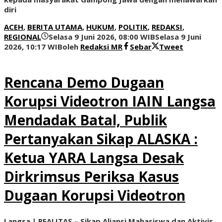
diri
ACEH
,
BERITA UTAMA
,
HUKUM
,
POLITIK
,
REDAKSI
,
REGIONAL
Selasa 9 Juni 2026, 08:00 WIB
Selasa 9 Juni
2026, 10:17 WIB
oleh
Redaksi MR
Sebar
Tweet
Rencana Demo Dugaan
Korupsi Videotron IAIN Langsa
Mendadak Batal, Publik
Pertanyakan Sikap ALASKA :
Ketua YARA Langsa Desak
Dirkrimsus Periksa Kasus
Dugaan Korupsi Videotron
‎‎Langsa | REALITAS – Sikap Aliansi Mahasiswa dan Aktivis