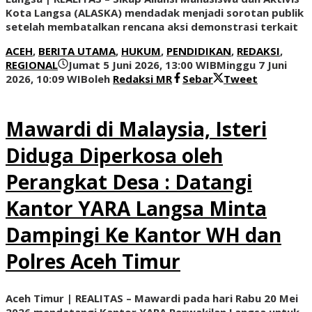
Kota Langsa (ALASKA) mendadak menjadi sorotan publik
setelah membatalkan rencana aksi demonstrasi terkait
ACEH
,
BERITA UTAMA
,
HUKUM
,
PENDIDIKAN
,
REDAKSI
,
REGIONAL
Jumat 5 Juni 2026, 13:00 WIB
Minggu 7 Juni
2026, 10:09 WIB
oleh
Redaksi MR
Sebar
Tweet
Mawardi di Malaysia, Isteri
Diduga Diperkosa oleh
Perangkat Desa : Datangi
Kantor YARA Langsa Minta
Dampingi Ke Kantor WH dan
Polres Aceh Timur
Aceh Timur | REALITAS – Mawardi pada hari Rabu 20 Mei
2026 mendatangi Kantor YARA Perwakilan Langsa untuk