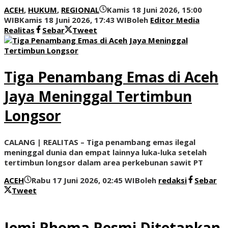
ACEH
,
HUKUM
,
REGIONAL
Kamis 18 Juni 2026, 15:00
WIB
Kamis 18 Juni 2026, 17:43 WIB
oleh
Editor Media
Realitas
Sebar
Tweet
Tiga Penambang Emas di Aceh
Jaya Meninggal Tertimbun
Longsor
CALANG | REALITAS – Tiga penambang emas ilegal
meninggal dunia dan empat lainnya luka-luka setelah
tertimbun longsor dalam area perkebunan sawit PT
ACEH
Rabu 17 Juni 2026, 02:45 WIB
oleh
redaksi
Sebar
Tweet
Jemi Rhoma Resmi Ditetapkan