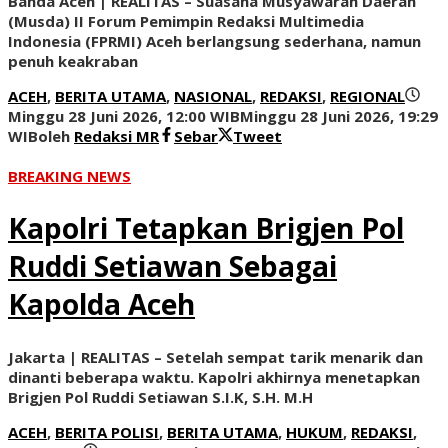
Banda Aceh | REALITAS – Suasana Musyawarah Daerah
(Musda) II Forum Pemimpin Redaksi Multimedia
Indonesia (FPRMI) Aceh berlangsung sederhana, namun
penuh keakraban
ACEH
,
BERITA UTAMA
,
NASIONAL
,
REDAKSI
,
REGIONAL
Minggu 28 Juni 2026, 12:00 WIB
Minggu 28 Juni 2026, 19:29
WIB
oleh
Redaksi MR
Sebar
Tweet
BREAKING NEWS
Kapolri Tetapkan Brigjen Pol
Ruddi Setiawan Sebagai
Kapolda Aceh
Jakarta | REALITAS – Setelah sempat tarik menarik dan
dinanti beberapa waktu. Kapolri akhirnya menetapkan
Brigjen Pol Ruddi Setiawan S.I.K, S.H. M.H
ACEH
,
BERITA POLISI
,
BERITA UTAMA
,
HUKUM
,
REDAKSI
,