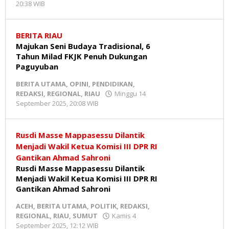
20:38 WIB
oleh
Redaksi
MR
BERITA RIAU
Majukan Seni Budaya Tradisional, 6
Tahun Milad FKJK Penuh Dukungan
Paguyuban
BERITA UTAMA
,
OPINI
,
PENDIDIKAN
,
REDAKSI
,
REGIONAL
,
RIAU
Minggu 14
September 2025, 20:08 WIB
oleh
Redaksi
MR
Rusdi Masse Mappasessu Dilantik
Menjadi Wakil Ketua Komisi III DPR RI
Gantikan Ahmad Sahroni
Rusdi Masse Mappasessu Dilantik
Menjadi Wakil Ketua Komisi III DPR RI
Gantikan Ahmad Sahroni
ACEH
,
BERITA UTAMA
,
POLITIK
,
REDAKSI
,
REGIONAL
,
RIAU
,
SUMUT
Kamis 4
September 2025, 12:12 WIB
oleh