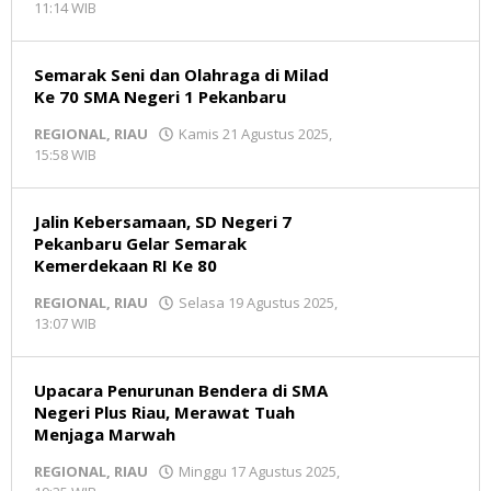
11:14 WIB
oleh
Redaksi
MR
Semarak Seni dan Olahraga di Milad
Ke 70 SMA Negeri 1 Pekanbaru
REGIONAL
,
RIAU
Kamis 21 Agustus 2025,
15:58 WIB
oleh
Redaksi
MR
Jalin Kebersamaan, SD Negeri 7
Pekanbaru Gelar Semarak
Kemerdekaan RI Ke 80
REGIONAL
,
RIAU
Selasa 19 Agustus 2025,
13:07 WIB
oleh
Redaksi
MR
Upacara Penurunan Bendera di SMA
Negeri Plus Riau, Merawat Tuah
Menjaga Marwah
REGIONAL
,
RIAU
Minggu 17 Agustus 2025,