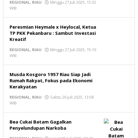
REGIONAL
,
RIAU
Minggu 27 Juli 2025, 15:32
WIB
oleh
Redaksi
MR
Peresmian Heymale x Heylocal, Ketua
TP PKK Pekanbaru : Sambut Investasi
Kreatif
REGIONAL
,
RIAU
Minggu 27 Juli 2025, 15:10
WIB
oleh
Redaksi
MR
Musda Kosgoro 1957 Riau Siap Jadi
Rumah Rakyat, Fokus pada Ekonomi
Kerakyatan
REGIONAL
,
RIAU
Sabtu 26 Juli 2025, 13:58
WIB
oleh
Redaksi
MR
Bea Cukai Batam Gagalkan
Penyelundupan Narkoba