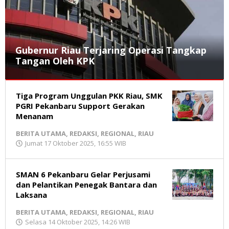
Gubernur Riau Terjaring Operasi Tangkap
Tangan Oleh KPK
BERITA
Tiga Program Unggulan PKK Riau, SMK
UTAMA
,
HUKUM
PGRI Pekanbaru Support Gerakan
,
REDAKSI
,
Menanam
REGIONAL
,
BERITA UTAMA
,
REDAKSI
,
REGIONAL
,
RIAU
RIAU
Jumat 17 Oktober 2025, 16:55 WIB
oleh
Redaksi
Senin
MR
3
November
SMAN 6 Pekanbaru Gelar Perjusami
2025,
dan Pelantikan Penegak Bantara dan
20:06
Laksana
WIB
oleh
BERITA UTAMA
,
REDAKSI
,
REGIONAL
,
RIAU
Redaksi
Selasa 14 Oktober 2025, 14:26 WIB
oleh