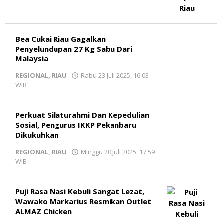
Bea Cukai Riau Gagalkan
Penyelundupan 27 Kg Sabu Dari
Malaysia
REGIONAL
,
RIAU
Rabu 23 Juli 2025, 16:03
WIB
oleh
Redaksi
MR
Perkuat Silaturahmi Dan Kepedulian
Sosial, Pengurus IKKP Pekanbaru
Dikukuhkan
REGIONAL
,
RIAU
Minggu 20 Juli 2025, 17:59
WIB
oleh
Redaksi
MR
Puji Rasa Nasi Kebuli Sangat Lezat,
Wawako Markarius Resmikan Outlet
ALMAZ Chicken