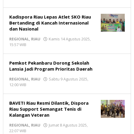
Redaksi
MR
Kadispora Riau Lepas Atlet SKO Riau
Bertanding di Kancah Internasional
dan Nasional
REGIONAL
,
RIAU
Kamis 14 Agustus 2025,
15:57 WIB
oleh
Redaksi
MR
Pemkot Pekanbaru Dorong Sekolah
Lansia Jadi Program Prioritas Daerah
REGIONAL
,
RIAU
Sabtu 9 Agustus 2025,
12:00 WIB
oleh
Redaksi
MR
BAVETI Riau Resmi Dilantik, Dispora
Riau Support Semangat Tenis di
Kalangan Veteran
REGIONAL
,
RIAU
Jumat 8 Agustus 2025,
22:07 WIB
oleh