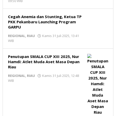
09:50 WIB
oleh
Redaksi
MR
Cegah Anemia dan Stunting, Ketua TP
PKK Pekanbaru Launching Program
GARPU
REGIONAL
,
RIAU
Kamis 31 Juli 2025, 13:41
WIB
oleh
Redaksi
MR
Penutupan SMALA CUP XIII 2025, Nur
Hamdi: Atlet Muda Aset Masa Depan
Riau
REGIONAL
,
RIAU
Kamis 31 Juli 2025, 12:48
WIB
oleh
Redaksi
MR