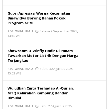
Redaksi
MR
Gubri Apresiasi Warga Kecamatan
Binawidya Borong Bahan Pokok
Program GPM
REGIONAL
,
RIAU
Selasa 2 September 2025,
14:49 WIB
oleh
Redaksi
MR
Showroom U-Winfly Hadir Di Panam
Tawarkan Motor Listrik Dengan Harga
Terjangkau
REGIONAL
,
RIAU
Sabtu 30 Agustus 2025,
15:03 WIB
oleh
Redaksi
MR
Wujudkan Cinta Terhadap Al-Qur’an,
MTQ Kelurahan Kampung Bandar
Dimulai
REGIONAL
,
RIAU
Rabu 27 Agustus 2025,