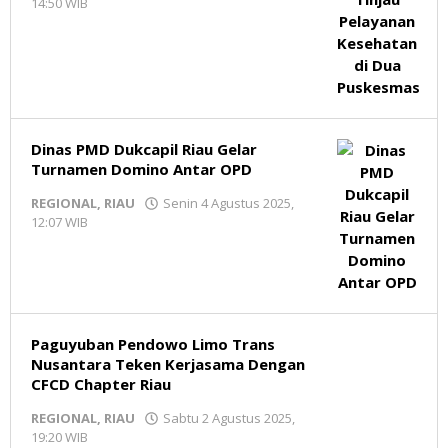
14:50 WIB
oleh
Redaksi
MR
Dinas PMD Dukcapil Riau Gelar
Turnamen Domino Antar OPD
REGIONAL
,
RIAU
Senin 4 Agustus 2025,
12:07 WIB
oleh
Redaksi
MR
Paguyuban Pendowo Limo Trans
Nusantara Teken Kerjasama Dengan
CFCD Chapter Riau
REGIONAL
,
RIAU
Sabtu 2 Agustus 2025,
19:20 WIB
oleh