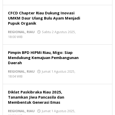
Redaksi
MR
CFCD Chapter Riau Dukung Inovasi
UMKM Daur Ulang Bulu Ayam Menjadi
Pupuk Organik
REGIONAL
,
RIAU
Sabtu 2 Agustus 2025,
18:00 WIB
oleh
Redaksi
MR
Pimpin BPD HIPMi Riau, Migo: Siap
Mendukung Kemajuan Pembangunan
Daerah
REGIONAL
,
RIAU
Jumat 1 Agustus 2025,
18:04 WIB
oleh
Redaksi
MR
Diklat Paskibraka Riau 2025,
Tanamkan Jiwa Pancasila dan
Membentuk Generasi Emas
REGIONAL
,
RIAU
Jumat 1 Agustus 2025,