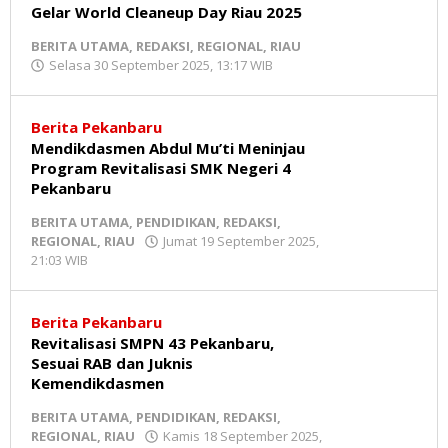
Gelar World Cleaneup Day Riau 2025
BERITA UTAMA
,
REDAKSI
,
REGIONAL
,
RIAU
Selasa 30 September 2025, 13:17 WIB
oleh
Redaksi
MR
Berita Pekanbaru
Mendikdasmen Abdul Mu’ti Meninjau
Program Revitalisasi SMK Negeri 4
Pekanbaru
BERITA UTAMA
,
PENDIDIKAN
,
REDAKSI
,
REGIONAL
,
RIAU
Jumat 19 September 2025,
21:03 WIB
oleh
Redaksi
MR
Berita Pekanbaru
Revitalisasi SMPN 43 Pekanbaru,
Sesuai RAB dan Juknis
Kemendikdasmen
BERITA UTAMA
,
PENDIDIKAN
,
REDAKSI
,
REGIONAL
,
RIAU
Kamis 18 September 2025,