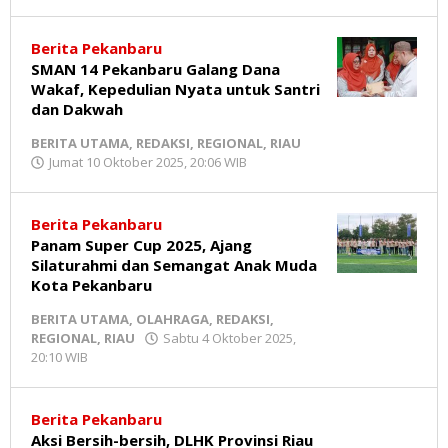
MR
Redaksi
MR
Berita Pekanbaru
SMAN 14 Pekanbaru Galang Dana
Wakaf, Kepedulian Nyata untuk Santri
dan Dakwah
BERITA UTAMA
,
REDAKSI
,
REGIONAL
,
RIAU
Jumat 10 Oktober 2025, 20:06 WIB
oleh
Redaksi
MR
Berita Pekanbaru
Panam Super Cup 2025, Ajang
Silaturahmi dan Semangat Anak Muda
Kota Pekanbaru
BERITA UTAMA
,
OLAHRAGA
,
REDAKSI
,
REGIONAL
,
RIAU
Sabtu 4 Oktober 2025,
20:10 WIB
oleh
Redaksi
MR
Berita Pekanbaru
Aksi Bersih-bersih, DLHK Provinsi Riau