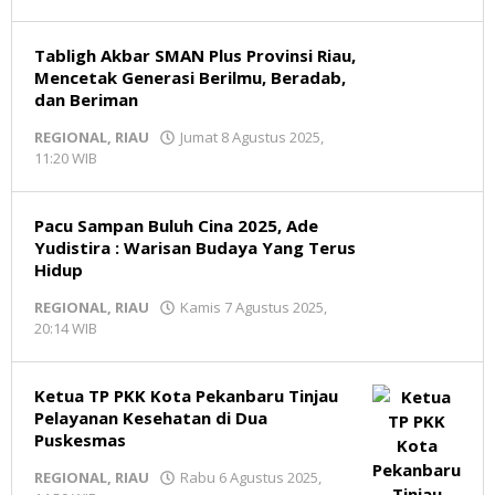
Redaksi
MR
Tabligh Akbar SMAN Plus Provinsi Riau,
Mencetak Generasi Berilmu, Beradab,
dan Beriman
REGIONAL
,
RIAU
Jumat 8 Agustus 2025,
11:20 WIB
oleh
Redaksi
MR
Pacu Sampan Buluh Cina 2025, Ade
Yudistira : Warisan Budaya Yang Terus
Hidup
REGIONAL
,
RIAU
Kamis 7 Agustus 2025,
20:14 WIB
oleh
Redaksi
MR
Ketua TP PKK Kota Pekanbaru Tinjau
Pelayanan Kesehatan di Dua
Puskesmas
REGIONAL
,
RIAU
Rabu 6 Agustus 2025,