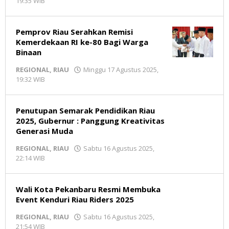
19:35 WIB
oleh
Redaksi
MR
Pemprov Riau Serahkan Remisi
Kemerdekaan RI ke-80 Bagi Warga
Binaan
REGIONAL
,
RIAU
Minggu 17 Agustus 2025,
19:32 WIB
oleh
Redaksi
MR
Penutupan Semarak Pendidikan Riau
2025, Gubernur : Panggung Kreativitas
Generasi Muda
REGIONAL
,
RIAU
Sabtu 16 Agustus 2025,
22:14 WIB
oleh
Redaksi
MR
Wali Kota Pekanbaru Resmi Membuka
Event Kenduri Riau Riders 2025
REGIONAL
,
RIAU
Sabtu 16 Agustus 2025,
21:54 WIB
oleh