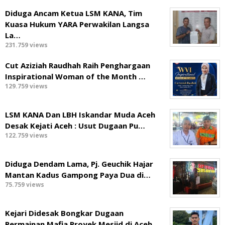
Diduga Ancam Ketua LSM KANA, Tim
Kuasa Hukum YARA Perwakilan Langsa
La…
231.759 views
Cut Aziziah Raudhah Raih Penghargaan
Inspirational Woman of the Month …
129.759 views
LSM KANA Dan LBH Iskandar Muda Aceh
Desak Kejati Aceh : Usut Dugaan Pu…
122.759 views
Diduga Dendam Lama, Pj. Geuchik Hajar
Mantan Kadus Gampong Paya Dua di…
75.759 views
Kejari Didesak Bongkar Dugaan
Permainan Mafia Proyek Mesjid di Aceh