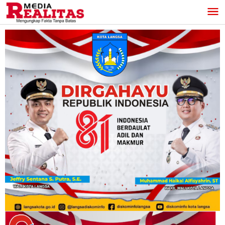
Lewati
ke
konten