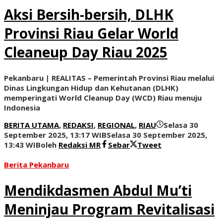
Aksi Bersih-bersih, DLHK
Provinsi Riau Gelar World
Cleaneup Day Riau 2025
Pekanbaru | REALITAS – Pemerintah Provinsi Riau melalui
Dinas Lingkungan Hidup dan Kehutanan (DLHK)
memperingati World Cleanup Day (WCD) Riau menuju
Indonesia
BERITA UTAMA
,
REDAKSI
,
REGIONAL
,
RIAU
Selasa 30
September 2025, 13:17 WIB
Selasa 30 September 2025,
13:43 WIB
oleh
Redaksi MR
Sebar
Tweet
Berita Pekanbaru
Mendikdasmen Abdul Mu’ti
Meninjau Program Revitalisasi