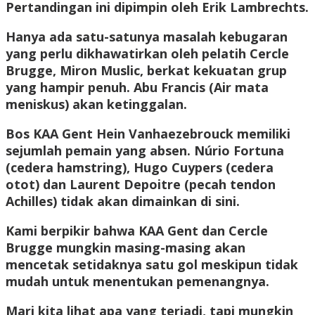
Pertandingan ini dipimpin oleh Erik Lambrechts.
Hanya ada satu-satunya masalah kebugaran
yang perlu dikhawatirkan oleh pelatih Cercle
Brugge, Miron Muslic, berkat kekuatan grup
yang hampir penuh. Abu Francis (Air mata
meniskus) akan ketinggalan.
Bos KAA Gent Hein Vanhaezebrouck memiliki
sejumlah pemain yang absen. Núrio Fortuna
(cedera hamstring), Hugo Cuypers (cedera
otot) dan Laurent Depoitre (pecah tendon
Achilles) tidak akan dimainkan di sini.
Kami berpikir bahwa KAA Gent dan Cercle
Brugge mungkin masing-masing akan
mencetak setidaknya satu gol meskipun tidak
mudah untuk menentukan pemenangnya.
Mari kita lihat apa yang terjadi, tapi mungkin