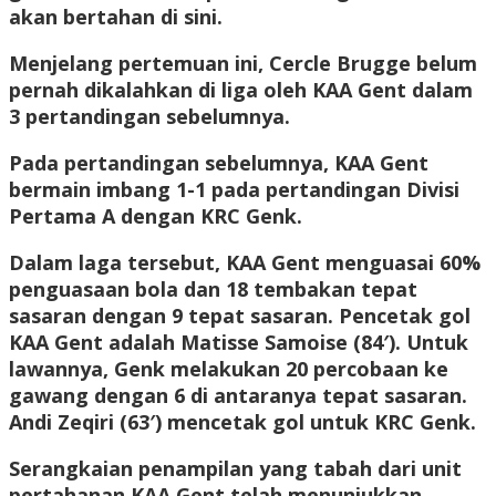
akan bertahan di sini.
Menjelang pertemuan ini, Cercle Brugge belum
pernah dikalahkan di liga oleh KAA Gent dalam
3 pertandingan sebelumnya.
Pada pertandingan sebelumnya, KAA Gent
bermain imbang 1-1 pada pertandingan Divisi
Pertama A dengan KRC Genk.
Dalam laga tersebut, KAA Gent menguasai 60%
penguasaan bola dan 18 tembakan tepat
sasaran dengan 9 tepat sasaran. Pencetak gol
KAA Gent adalah Matisse Samoise (84′). Untuk
lawannya, Genk melakukan 20 percobaan ke
gawang dengan 6 di antaranya tepat sasaran.
Andi Zeqiri (63′) mencetak gol untuk KRC Genk.
Serangkaian penampilan yang tabah dari unit
pertahanan KAA Gent telah menunjukkan