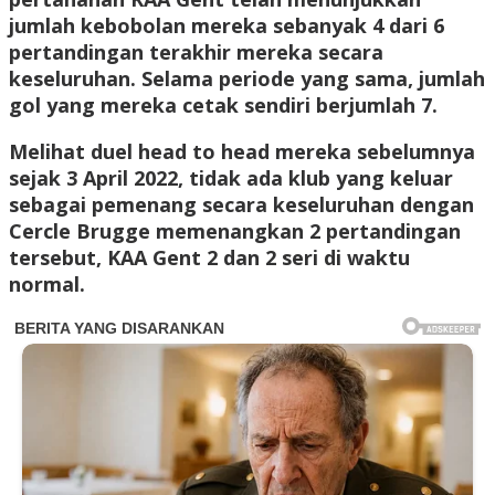
jumlah kebobolan mereka sebanyak 4 dari 6
pertandingan terakhir mereka secara
keseluruhan. Selama periode yang sama, jumlah
gol yang mereka cetak sendiri berjumlah 7.
Melihat duel head to head mereka sebelumnya
sejak 3 April 2022, tidak ada klub yang keluar
sebagai pemenang secara keseluruhan dengan
Cercle Brugge memenangkan 2 pertandingan
tersebut, KAA Gent 2 dan 2 seri di waktu
normal.