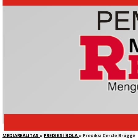
MEDIAREALITAS
»
PREDIKSI BOLA
»
Prediksi Cercle Brugge