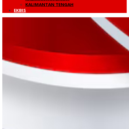
KALIMANTAN TENGAH
EKBIS