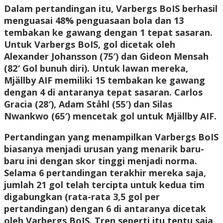
Dalam pertandingan itu, Varbergs BoIS berhasil
menguasai 48% penguasaan bola dan 13
tembakan ke gawang dengan 1 tepat sasaran.
Untuk Varbergs BoIS, gol dicetak oleh
Alexander Johansson (75′) dan Gideon Mensah
(82′ Gol bunuh diri). Untuk lawan mereka,
Mjällby AIF memiliki 15 tembakan ke gawang
dengan 4 di antaranya tepat sasaran. Carlos
Gracia (28′), Adam Ståhl (55′) dan Silas
Nwankwo (65′) mencetak gol untuk Mjällby AIF.
Pertandingan yang menampilkan Varbergs BoIS
biasanya menjadi urusan yang menarik baru-
baru ini dengan skor tinggi menjadi norma.
Selama 6 pertandingan terakhir mereka saja,
jumlah 21 gol telah tercipta untuk kedua tim
digabungkan (rata-rata 3,5 gol per
pertandingan) dengan 6 di antaranya dicetak
oleh Varbergs BoIS. Tren seperti itu tentu saja