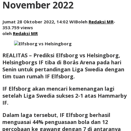
November 2022
Jumat 28 Oktober 2022, 14:02 WIB
oleh
Redaksi MR
-
353.759 views
oleh
Redaksi MR
REALITAS
– Prediksi Elfsborg vs Helsingborg,
Helsingborgs IF tiba di Borås Arena pada hari
Senin untuk pertandingan Liga Swedia dengan
tim tuan rumah IF Elfsborg.
IF Elfsborg akan mencari kemenangan lagi
setelah Liga Swedia sukses 2-1 atas Hammarby
IF.
Dalam laga tersebut, IF Elfsborg berhasil
menguasai 44% penguasaan bola dan 12
percobaan ke gawang dengan 7 di antaranya