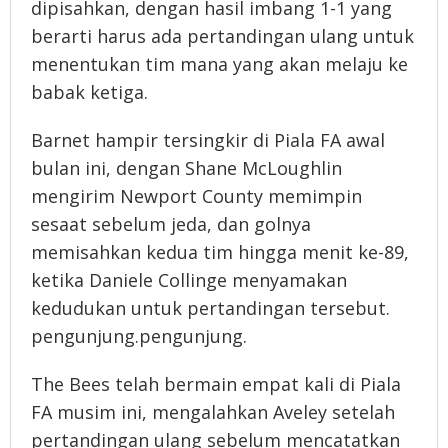
dipisahkan, dengan hasil imbang 1-1 yang
berarti harus ada pertandingan ulang untuk
menentukan tim mana yang akan melaju ke
babak ketiga.
Barnet hampir tersingkir di Piala FA awal
bulan ini, dengan Shane McLoughlin
mengirim Newport County memimpin
sesaat sebelum jeda, dan golnya
memisahkan kedua tim hingga menit ke-89,
ketika Daniele Collinge menyamakan
kedudukan untuk pertandingan tersebut.
pengunjung.pengunjung.
The Bees telah bermain empat kali di Piala
FA musim ini, mengalahkan Aveley setelah
pertandingan ulang sebelum mencatatkan