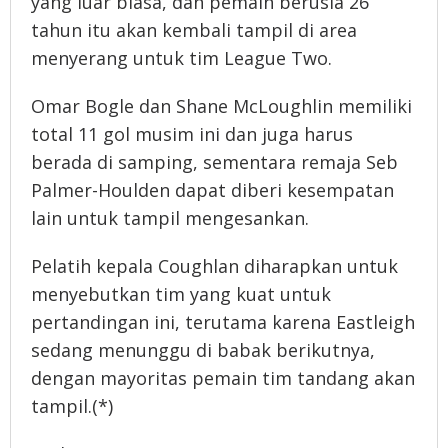
yang luar biasa, dan pemain berusia 26
tahun itu akan kembali tampil di area
menyerang untuk tim League Two.
Omar Bogle dan Shane McLoughlin memiliki
total 11 gol musim ini dan juga harus
berada di samping, sementara remaja Seb
Palmer-Houlden dapat diberi kesempatan
lain untuk tampil mengesankan.
Pelatih kepala Coughlan diharapkan untuk
menyebutkan tim yang kuat untuk
pertandingan ini, terutama karena Eastleigh
sedang menunggu di babak berikutnya,
dengan mayoritas pemain tim tandang akan
tampil.(*)