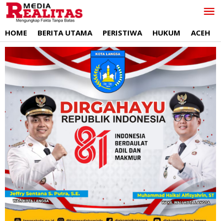
Lewati
ke
konten
HOME
BERITA UTAMA
PERISTIWA
HUKUM
ACEH