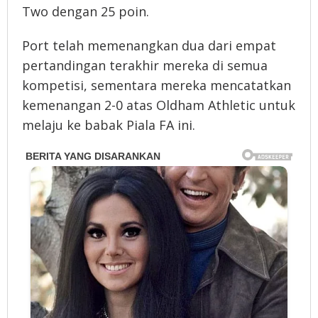
Two dengan 25 poin.
Port telah memenangkan dua dari empat
pertandingan terakhir mereka di semua
kompetisi, sementara mereka mencatatkan
kemenangan 2-0 atas Oldham Athletic untuk
melaju ke babak Piala FA ini.