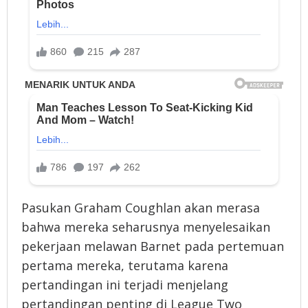
Pasukan Graham Coughlan akan merasa
bahwa mereka seharusnya menyelesaikan
pekerjaan melawan Barnet pada pertemuan
pertama mereka, terutama karena
pertandingan ini terjadi menjelang
pertandingan penting di League Two