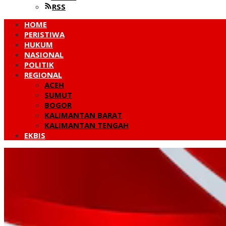
RSS
HOME
PERISTIWA
HUKUM
NASIONAL
POLITIK
REGIONAL
ACEH
SUMUT
BOGOR
KALIMANTAN BARAT
KALIMANTAN TENGAH
EKBIS