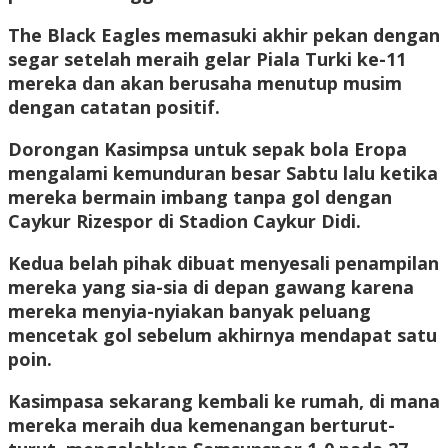
The Black Eagles memasuki akhir pekan dengan
segar setelah meraih gelar Piala Turki ke-11
mereka dan akan berusaha menutup musim
dengan catatan positif.
Dorongan Kasimpsa untuk sepak bola Eropa
mengalami kemunduran besar Sabtu lalu ketika
mereka bermain imbang tanpa gol dengan
Caykur Rizespor di Stadion Caykur Didi.
Kedua belah pihak dibuat menyesali penampilan
mereka yang sia-sia di depan gawang karena
mereka menyia-nyiakan banyak peluang
mencetak gol sebelum akhirnya mendapat satu
poin.
Kasimpasa sekarang kembali ke rumah, di mana
mereka meraih dua kemenangan berturut-