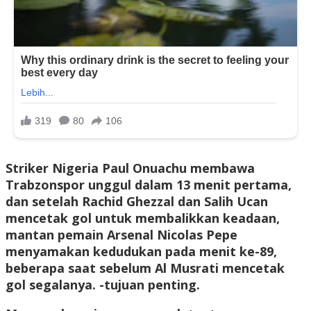
Striker Nigeria Paul Onuachu membawa
Trabzonspor unggul dalam 13 menit pertama,
dan setelah Rachid Ghezzal dan Salih Ucan
mencetak gol untuk membalikkan keadaan,
mantan pemain Arsenal Nicolas Pepe
menyamakan kedudukan pada menit ke-89,
beberapa saat sebelum Al Musrati mencetak
gol segalanya. -tujuan penting.