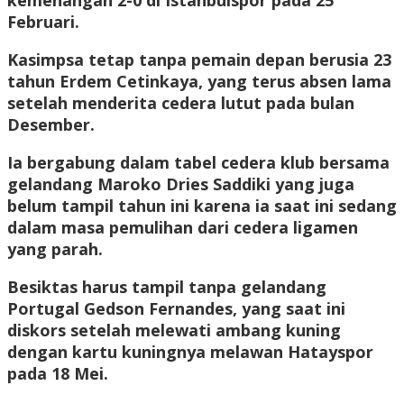
Februari.
Kasimpsa tetap tanpa pemain depan berusia 23
tahun Erdem Cetinkaya, yang terus absen lama
setelah menderita cedera lutut pada bulan
Desember.
Ia bergabung dalam tabel cedera klub bersama
gelandang Maroko Dries Saddiki yang juga
belum tampil tahun ini karena ia saat ini sedang
dalam masa pemulihan dari cedera ligamen
yang parah.
Besiktas harus tampil tanpa gelandang
Portugal Gedson Fernandes, yang saat ini
diskors setelah melewati ambang kuning
dengan kartu kuningnya melawan Hatayspor
pada 18 Mei.