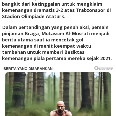
bangkit dari ketinggalan untuk mengklaim
kemenangan dramatis 3-2 atas Trabzonspor di
Stadion Olimpiade Ataturk.
Dalam pertandingan yang penuh aksi, pemain
pinjaman Braga, Mutassim Al-Musrati menjadi
berita utama saat ia mencetak gol
kemenangan di menit keempat waktu
tambahan untuk memberi Besiktas
kemenangan piala pertama mereka sejak 2021.