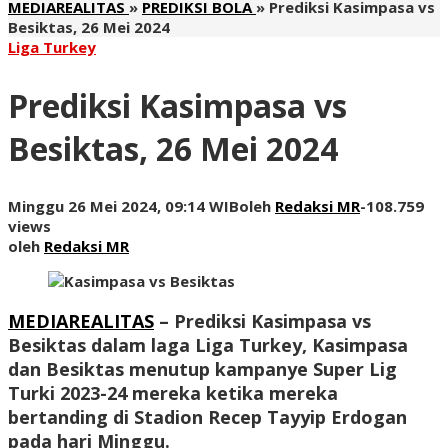
MEDIAREALITAS
»
PREDIKSI BOLA
»
Prediksi Kasimpasa vs
Besiktas, 26 Mei 2024
Liga Turkey
Prediksi Kasimpasa vs
Besiktas, 26 Mei 2024
Minggu 26 Mei 2024, 09:14 WIB
oleh
Redaksi MR
-
108.759
views
oleh
Redaksi MR
MEDIAREALITAS
– Prediksi Kasimpasa vs
Besiktas dalam laga Liga Turkey, Kasimpasa
dan Besiktas menutup kampanye Super Lig
Turki 2023-24 mereka ketika mereka
bertanding di Stadion Recep Tayyip Erdogan
pada hari Minggu.