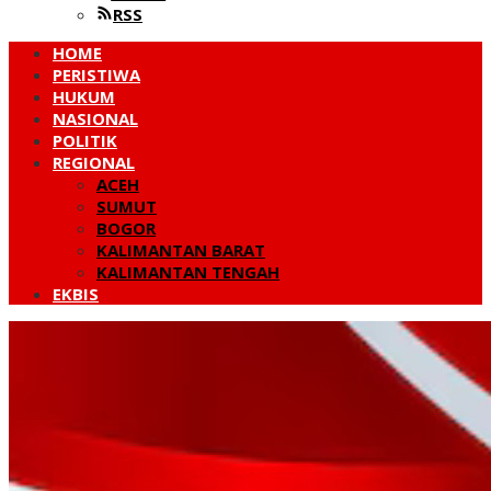
RSS
HOME
PERISTIWA
HUKUM
NASIONAL
POLITIK
REGIONAL
ACEH
SUMUT
BOGOR
KALIMANTAN BARAT
KALIMANTAN TENGAH
EKBIS