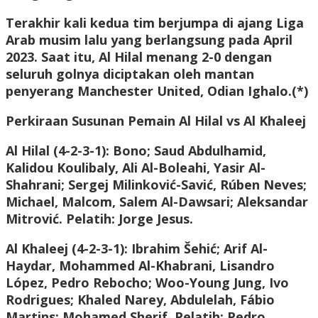
Terakhir kali kedua tim berjumpa di ajang Liga
Arab musim lalu yang berlangsung pada April
2023. Saat itu, Al Hilal menang 2-0 dengan
seluruh golnya diciptakan oleh mantan
penyerang Manchester United, Odian Ighalo.(*)
Perkiraan Susunan Pemain Al Hilal vs Al Khaleej
Al Hilal (4-2-3-1): Bono; Saud Abdulhamid,
Kalidou Koulibaly, Ali Al-Boleahi, Yasir Al-
Shahrani; Sergej Milinković-Savić, Rúben Neves;
Michael, Malcom, Salem Al-Dawsari; Aleksandar
Mitrović. Pelatih: Jorge Jesus.
Al Khaleej (4-2-3-1): Ibrahim Šehić; Arif Al-
Haydar, Mohammed Al-Khabrani, Lisandro
López, Pedro Rebocho; Woo-Young Jung, Ivo
Rodrigues; Khaled Narey, Abdulelah, Fábio
Martins; Mohamed Sherif. Pelatih: Pedro