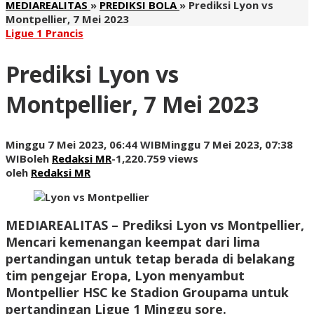
MEDIAREALITAS
»
PREDIKSI BOLA
»
Prediksi Lyon vs
Montpellier, 7 Mei 2023
Ligue 1 Prancis
Prediksi Lyon vs
Montpellier, 7 Mei 2023
Minggu 7 Mei 2023, 06:44 WIB
Minggu 7 Mei 2023, 07:38
WIB
oleh
Redaksi MR
-
1,220.759 views
oleh
Redaksi MR
MEDIAREALITAS
– Prediksi Lyon vs Montpellier,
Mencari kemenangan keempat dari lima
pertandingan untuk tetap berada di belakang
tim pengejar Eropa, Lyon menyambut
Montpellier HSC ke Stadion Groupama untuk
pertandingan Ligue 1 Minggu sore.