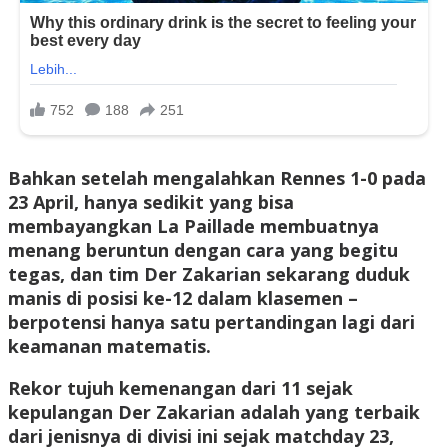
Bahkan setelah mengalahkan Rennes 1-0 pada
23 April, hanya sedikit yang bisa
membayangkan La Paillade membuatnya
menang beruntun dengan cara yang begitu
tegas, dan tim Der Zakarian sekarang duduk
manis di posisi ke-12 dalam klasemen –
berpotensi hanya satu pertandingan lagi dari
keamanan matematis.
Rekor tujuh kemenangan dari 11 sejak
kepulangan Der Zakarian adalah yang terbaik
dari jenisnya di divisi ini sejak matchday 23,