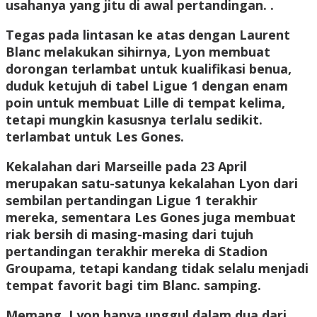
usahanya yang jitu di awal pertandingan. .
Tegas pada lintasan ke atas dengan Laurent
Blanc melakukan sihirnya, Lyon membuat
dorongan terlambat untuk kualifikasi benua,
duduk ketujuh di tabel Ligue 1 dengan enam
poin untuk membuat Lille di tempat kelima,
tetapi mungkin kasusnya terlalu sedikit.
terlambat untuk Les Gones.
Kekalahan dari Marseille pada 23 April
merupakan satu-satunya kekalahan Lyon dari
sembilan pertandingan Ligue 1 terakhir
mereka, sementara Les Gones juga membuat
riak bersih di masing-masing dari tujuh
pertandingan terakhir mereka di Stadion
Groupama, tetapi kandang tidak selalu menjadi
tempat favorit bagi tim Blanc. samping.
Memang, Lyon hanya unggul dalam dua dari