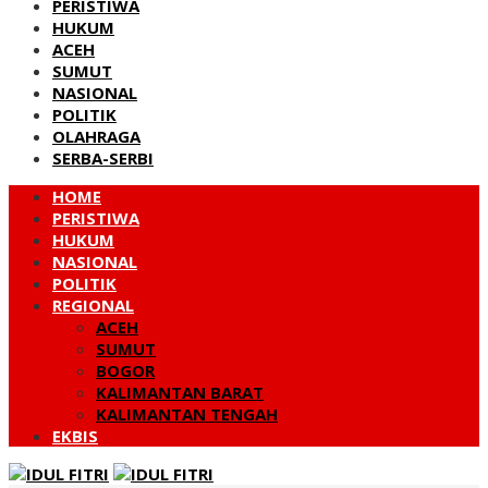
PERISTIWA
HUKUM
ACEH
SUMUT
NASIONAL
POLITIK
OLAHRAGA
SERBA-SERBI
HOME
PERISTIWA
HUKUM
NASIONAL
POLITIK
REGIONAL
ACEH
SUMUT
BOGOR
KALIMANTAN BARAT
KALIMANTAN TENGAH
EKBIS