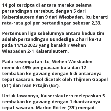
14 gol tercipta di antara mereka selama
pertandingan tersebut, dengan 5 dari
Kaiserslautern dan 9 dari Wiesbaden. Itu berarti
rata-rata gol per pertandingan sebesar 2,33.
Pertemuan liga sebelumnya antara kedua tim
adalah pertandingan Bundesliga 2 hari ke-13
pada 11/12/2023 yang berakhir Wehen
Wiesbaden 2-1 Kaiserslautern.
Pada kesempatan itu, Wehen Wiesbaden
memiliki 49% penguasaan bola dan 12
tembakan ke gawang dengan 6 di antaranya
tepat sasaran. Gol dicetak oleh Thijmen Goppel
(51′) dan Ivan Prtajin (65′).
Untuk lawannya, Kaiserslautern melepaskan 5
tembakan ke gawang dengan 1 diantaranya
tepat sasaran. Marlon Ritter (39′) menjadi