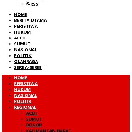
RSS
HOME
BERITA UTAMA
PERISTIWA
HUKUM
ACEH
SUMUT
NASIONAL
POLITIK
OLAHRAGA
SERBA-SERBI
HOME
PERISTIWA
HUKUM
NASIONAL
POLITIK
REGIONAL
ACEH
SUMUT
BOGOR
KALIMANTAN BARAT