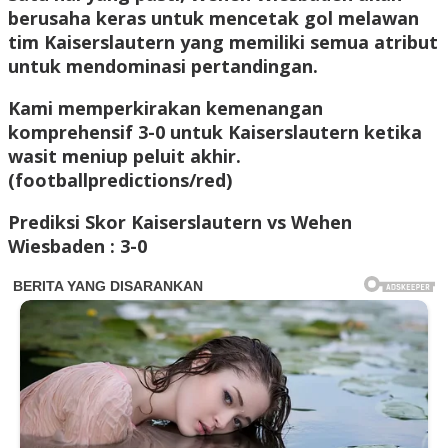
berusaha keras untuk mencetak gol melawan
tim Kaiserslautern yang memiliki semua atribut
untuk mendominasi pertandingan.
Kami memperkirakan kemenangan
komprehensif 3-0 untuk Kaiserslautern ketika
wasit meniup peluit akhir.
(footballpredictions/red)
Prediksi Skor Kaiserslautern vs Wehen
Wiesbaden : 3-0