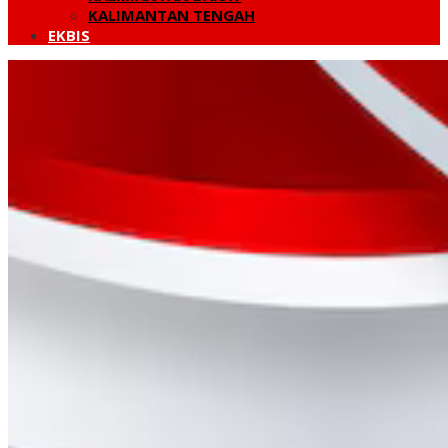
KALIMANTAN TENGAH
EKBIS