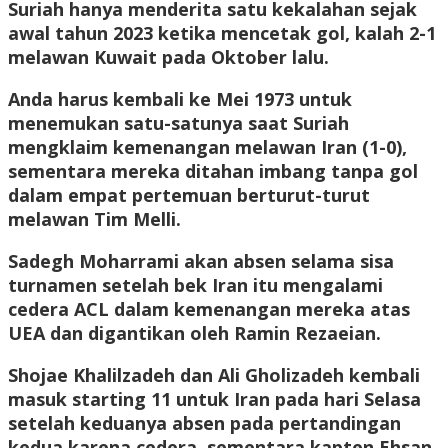
Suriah hanya menderita satu kekalahan sejak
awal tahun 2023 ketika mencetak gol, kalah 2-1
melawan Kuwait pada Oktober lalu.
Anda harus kembali ke Mei 1973 untuk
menemukan satu-satunya saat Suriah
mengklaim kemenangan melawan Iran (1-0),
sementara mereka ditahan imbang tanpa gol
dalam empat pertemuan berturut-turut
melawan Tim Melli.
Sadegh Moharrami akan absen selama sisa
turnamen setelah bek Iran itu mengalami
cedera ACL dalam kemenangan mereka atas
UEA dan digantikan oleh Ramin Rezaeian.
Shojae Khalilzadeh dan Ali Gholizadeh kembali
masuk starting 11 untuk Iran pada hari Selasa
setelah keduanya absen pada pertandingan
kedua karena cedera, sementara kapten Ehsan