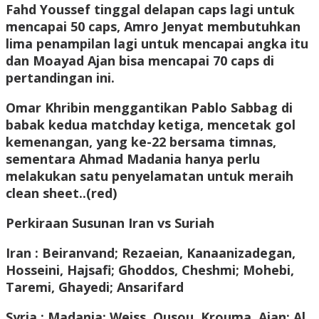
Fahd Youssef tinggal delapan caps lagi untuk
mencapai 50 caps, Amro Jenyat membutuhkan
lima penampilan lagi untuk mencapai angka itu
dan Moayad Ajan bisa mencapai 70 caps di
pertandingan ini.
Omar Khribin menggantikan Pablo Sabbag di
babak kedua matchday ketiga, mencetak gol
kemenangan, yang ke-22 bersama timnas,
sementara Ahmad Madania hanya perlu
melakukan satu penyelamatan untuk meraih
clean sheet..(red)
Perkiraan Susunan Iran vs Suriah
Iran : Beiranvand; Rezaeian, Kanaanizadegan,
Hosseini, Hajsafi; Ghoddos, Cheshmi; Mohebi,
Taremi, Ghayedi; Ansarifard
Syria : Madania; Weiss, Ousou, Krouma, Ajan; Al