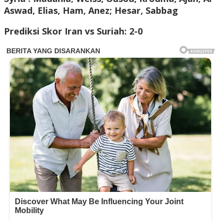
Aswad, Elias, Ham, Anez; Hesar, Sabbag
Prediksi Skor Iran vs Suriah: 2-0