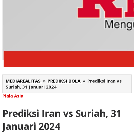
MEDIAREALITAS
»
PREDIKSI BOLA
»
Prediksi Iran vs
Suriah, 31 Januari 2024
Piala Asia
Prediksi Iran vs Suriah, 31
Januari 2024