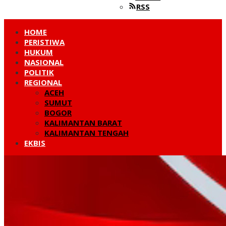
RSS
HOME
PERISTIWA
HUKUM
NASIONAL
POLITIK
REGIONAL
ACEH
SUMUT
BOGOR
KALIMANTAN BARAT
KALIMANTAN TENGAH
EKBIS