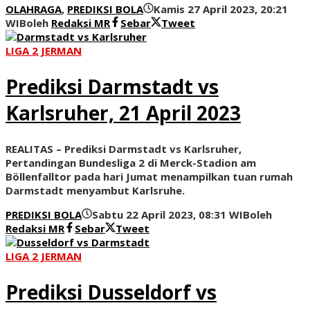
OLAHRAGA
,
PREDIKSI BOLA
Kamis 27 April 2023, 20:21
WIB
oleh
Redaksi MR
Sebar
Tweet
LIGA 2 JERMAN
Prediksi Darmstadt vs
Karlsruher, 21 April 2023
REALITAS – Prediksi Darmstadt vs Karlsruher,
Pertandingan Bundesliga 2 di Merck-Stadion am
Böllenfalltor pada hari Jumat menampilkan tuan rumah
Darmstadt menyambut Karlsruhe.
PREDIKSI BOLA
Sabtu 22 April 2023, 08:31 WIB
oleh
Redaksi MR
Sebar
Tweet
LIGA 2 JERMAN
Prediksi Dusseldorf vs