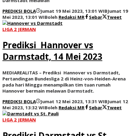
Darmstadt melawan
PREDIKSI BOLA
Jumat 19 Mei 2023, 13:01 WIB
Jumat 19
Mei 2023, 13:01 WIB
oleh
Redaksi MR
Sebar
Tweet
LIGA 2 JERMAN
Prediksi Hannover vs
Darmstadt, 14 Mei 2023
MEDIAREALITAS – Prediksi Hannover vs Darmstadt,
Pertandingan Bundesliga 2 di Heinz-von-Heiden-Arena
pada hari Minggu menampilkan tim tuan rumah
Hannover bermain melawan Darmstadt.
PREDIKSI BOLA
Jumat 12 Mei 2023, 13:31 WIB
Jumat 12
Mei 2023, 13:32 WIB
oleh
Redaksi MR
Sebar
Tweet
LIGA 2 JERMAN
Prediksi Darmstadt vs St.