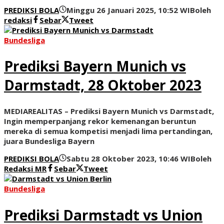
PREDIKSI BOLA
Minggu 26 Januari 2025, 10:52 WIB
oleh
redaksi
Sebar
Tweet
Bundesliga
Prediksi Bayern Munich vs
Darmstadt, 28 Oktober 2023
MEDIAREALITAS – Prediksi Bayern Munich vs Darmstadt,
Ingin memperpanjang rekor kemenangan beruntun
mereka di semua kompetisi menjadi lima pertandingan,
juara Bundesliga Bayern
PREDIKSI BOLA
Sabtu 28 Oktober 2023, 10:46 WIB
oleh
Redaksi MR
Sebar
Tweet
Bundesliga
Prediksi Darmstadt vs Union