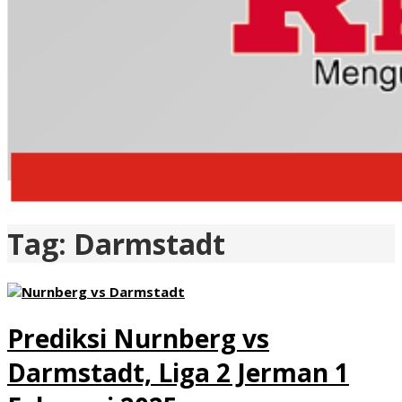
Tag:
Darmstadt
Prediksi Nurnberg vs
Darmstadt, Liga 2 Jerman 1