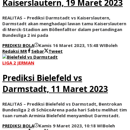
Kaiserslautern, 19 Maret 2023
REALITAS – Prediksi Darmstadt vs Kaiserslautern,
Darmstadt akan menghadapi lawan tamu Kaiserslautern
di Merck-Stadion am Böllenfalltor dalam pertandingan
Bundesliga 2 ini pada
PREDIKSI BOLA
Kamis 16 Maret 2023, 15:48 WIB
oleh
Redaksi MR
Sebar
Tweet
LIGA 2 JERMAN
Prediksi Bielefeld vs
Darmstadt, 11 Maret 2023
REALITAS – Prediksi Bielefeld vs Darmstadt, Bentrokan
Bundesliga 2 di SchücoArena pada hari Sabtu melihat tim
tuan rumah Arminia Bielefeld menyambut Darmstadt.
PREDIKSI BOLA
Kamis 9 Maret 2023, 10:18 WIB
oleh