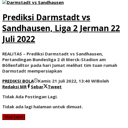
Prediksi Darmstadt vs
Sandhausen, Liga 2 Jerman 22
Juli 2022
REALITAS – Prediksi Darmstadt vs Sandhausen,
Pertandingan Bundesliga 2 di Merck-Stadion am
Böllenfalltor pada hari Jumat melihat tim tuan rumah
Darmstadt mempersiapkan
PREDIKSI BOLA
Kamis 21 Juli 2022, 13:40 WIB
oleh
Redaksi MR
Sebar
Tweet
Tidak Ada Postingan Lagi.
Tidak ada lagi halaman untuk dimuat.
Muat Lebih