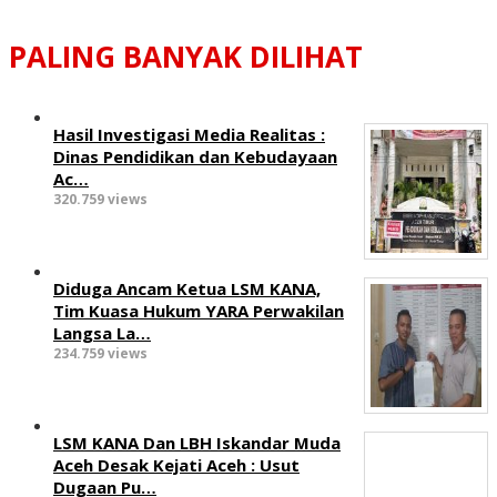
PALING BANYAK DILIHAT
Hasil Investigasi Media Realitas :
‎Dinas Pendidikan dan Kebudayaan
Ac…
320.759 views
Diduga Ancam Ketua LSM KANA,
Tim Kuasa Hukum YARA Perwakilan
Langsa La…
234.759 views
LSM KANA Dan LBH Iskandar Muda
Aceh Desak Kejati Aceh : Usut
Dugaan Pu…