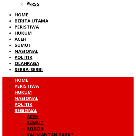
RSS
HOME
BERITA UTAMA
PERISTIWA
HUKUM
ACEH
SUMUT
NASIONAL
POLITIK
OLAHRAGA
SERBA-SERBI
HOME
PERISTIWA
HUKUM
NASIONAL
POLITIK
REGIONAL
ACEH
SUMUT
BOGOR
KALIMANTAN BARAT