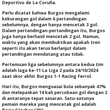
Deportivo de La Coruña.
Perlu dicatat bahwa Burgos mengalami
kekurangan gol dalam 6 pertandingan
sebelumnya, dengan hanya mencetak 3 gol.
Dalam pertandingan-pertandingan itu, Burgos
juga hanya berhasil mencetak 2 gol. Namun,
waktu yang akan membuktikan apakah tren
seperti itu akan terus berlanjut dalam
pertandingan mendatang atau tidak.
Pertemuan liga sebelumnya antara kedua tim
adalah laga ke-11 La Liga 2 pada 24/10/2024
saat skor akhir Burgos 1-1 Racing Ferrol.
Hari itu, Burgos menguasai bola sebanyak 47%
dan melepaskan 14 kali percobaan gol dengan 2
di antaranya tepat sasaran. Satu-satunya
pemain mereka yang mencetak gol adalah