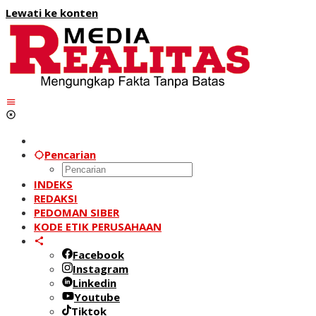
Lewati ke konten
Pencarian
INDEKS
REDAKSI
PEDOMAN SIBER
KODE ETIK PERUSAHAAN
Facebook
Instagram
Linkedin
Youtube
Tiktok