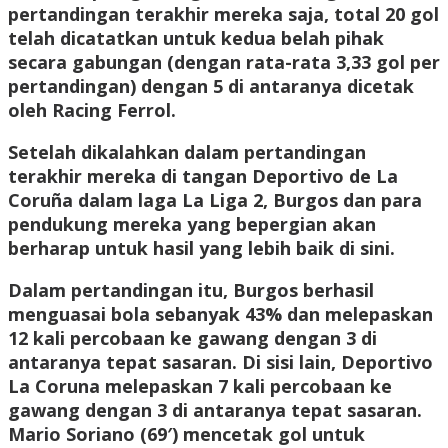
pertandingan terakhir mereka saja, total 20 gol
telah dicatatkan untuk kedua belah pihak
secara gabungan (dengan rata-rata 3,33 gol per
pertandingan) dengan 5 di antaranya dicetak
oleh Racing Ferrol.
Setelah dikalahkan dalam pertandingan
terakhir mereka di tangan Deportivo de La
Coruña dalam laga La Liga 2, Burgos dan para
pendukung mereka yang bepergian akan
berharap untuk hasil yang lebih baik di sini.
Dalam pertandingan itu, Burgos berhasil
menguasai bola sebanyak 43% dan melepaskan
12 kali percobaan ke gawang dengan 3 di
antaranya tepat sasaran. Di sisi lain, Deportivo
La Coruna melepaskan 7 kali percobaan ke
gawang dengan 3 di antaranya tepat sasaran.
Mario Soriano (69′) mencetak gol untuk