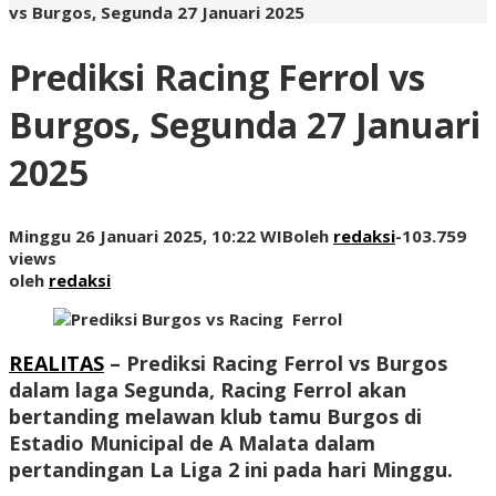
vs Burgos, Segunda 27 Januari 2025
Prediksi Racing Ferrol vs
Burgos, Segunda 27 Januari
2025
Minggu 26 Januari 2025, 10:22 WIB
oleh
redaksi
-
103.759
views
oleh
redaksi
REALITAS
– Prediksi Racing Ferrol vs Burgos
dalam laga Segunda, Racing Ferrol akan
bertanding melawan klub tamu Burgos di
Estadio Municipal de A Malata dalam
pertandingan La Liga 2 ini pada hari Minggu.