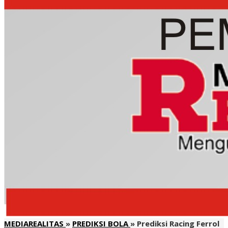
MEDIAREALITAS
»
PREDIKSI BOLA
»
Prediksi Racing Ferrol