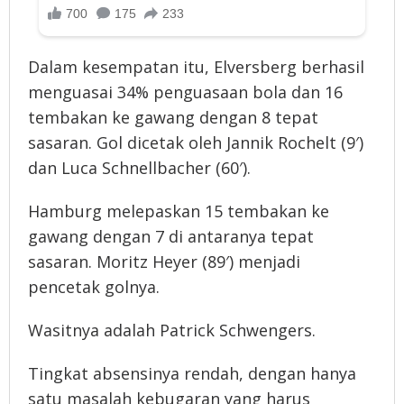
Dalam kesempatan itu, Elversberg berhasil
menguasai 34% penguasaan bola dan 16
tembakan ke gawang dengan 8 tepat
sasaran. Gol dicetak oleh Jannik Rochelt (9′)
dan Luca Schnellbacher (60′).
Hamburg melepaskan 15 tembakan ke
gawang dengan 7 di antaranya tepat
sasaran. Moritz Heyer (89′) menjadi
pencetak golnya.
Wasitnya adalah Patrick Schwengers.
Tingkat absensinya rendah, dengan hanya
satu masalah kebugaran yang harus