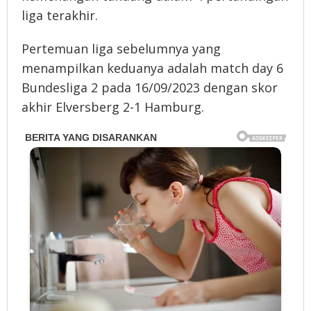
liga terakhir.
Pertemuan liga sebelumnya yang
menampilkan keduanya adalah match day 6
Bundesliga 2 pada 16/09/2023 dengan skor
akhir Elversberg 2-1 Hamburg.