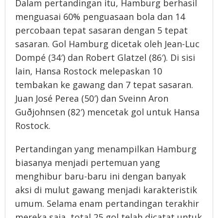
Dalam pertandingan itu, Hamburg berhasil
menguasai 60% penguasaan bola dan 14
percobaan tepat sasaran dengan 5 tepat
sasaran. Gol Hamburg dicetak oleh Jean-Luc
Dompé (34′) dan Robert Glatzel (86′). Di sisi
lain, Hansa Rostock melepaskan 10
tembakan ke gawang dan 7 tepat sasaran.
Juan José Perea (50′) dan Sveinn Aron
Guðjohnsen (82′) mencetak gol untuk Hansa
Rostock.
Pertandingan yang menampilkan Hamburg
biasanya menjadi pertemuan yang
menghibur baru-baru ini dengan banyak
aksi di mulut gawang menjadi karakteristik
umum. Selama enam pertandingan terakhir
mereka saja, total 25 gol telah dicatat untuk