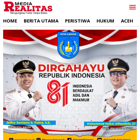
Lewati
ke
konten
HOME
BERITA UTAMA
PERISTIWA
HUKUM
ACEH