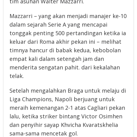
tim asuhan Walter Mazzarri.
Mazzarri – yang akan menjadi manajer ke-10
dalam sejarah Serie A yang mencapai
tonggak penting 500 pertandingan ketika ia
keluar dari Roma akhir pekan ini – melihat
timnya hancur di babak kedua, kebobolan
empat kali dalam setengah jam dan
menderita sengatan pahit. dari kekalahan
telak.
Setelah mengalahkan Braga untuk melaju di
Liga Champions, Napoli berjuang untuk
meraih kemenangan 2-1 atas Cagliari pekan
lalu, ketika striker bintang Victor Osimhen
dan penyihir sayap Khvicha Kvaratskhelia
sama-sama mencetak gol.