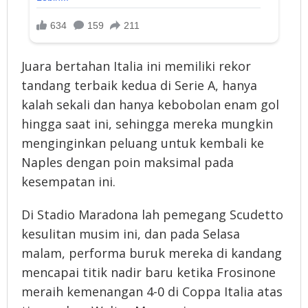
Juara bertahan Italia ini memiliki rekor
tandang terbaik kedua di Serie A, hanya
kalah sekali dan hanya kebobolan enam gol
hingga saat ini, sehingga mereka mungkin
menginginkan peluang untuk kembali ke
Naples dengan poin maksimal pada
kesempatan ini.
Di Stadio Maradona lah pemegang Scudetto
kesulitan musim ini, dan pada Selasa
malam, performa buruk mereka di kandang
mencapai titik nadir baru ketika Frosinone
meraih kemenangan 4-0 di Coppa Italia atas