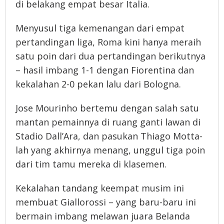
di belakang empat besar Italia.
Menyusul tiga kemenangan dari empat
pertandingan liga, Roma kini hanya meraih
satu poin dari dua pertandingan berikutnya
– hasil imbang 1-1 dengan Fiorentina dan
kekalahan 2-0 pekan lalu dari Bologna.
Jose Mourinho bertemu dengan salah satu
mantan pemainnya di ruang ganti lawan di
Stadio Dall’Ara, dan pasukan Thiago Motta-
lah yang akhirnya menang, unggul tiga poin
dari tim tamu mereka di klasemen.
Kekalahan tandang keempat musim ini
membuat Giallorossi – yang baru-baru ini
bermain imbang melawan juara Belanda