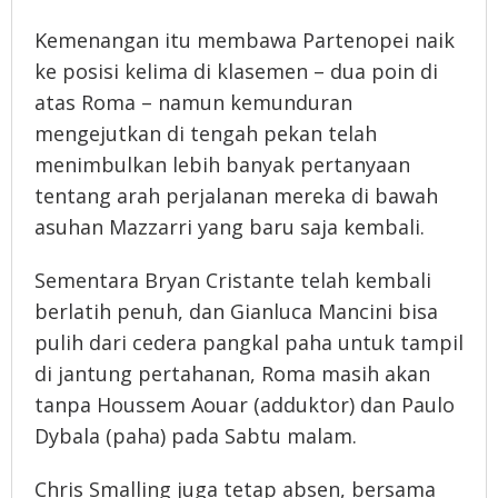
Kemenangan itu membawa Partenopei naik
ke posisi kelima di klasemen – dua poin di
atas Roma – namun kemunduran
mengejutkan di tengah pekan telah
menimbulkan lebih banyak pertanyaan
tentang arah perjalanan mereka di bawah
asuhan Mazzarri yang baru saja kembali.
Sementara Bryan Cristante telah kembali
berlatih penuh, dan Gianluca Mancini bisa
pulih dari cedera pangkal paha untuk tampil
di jantung pertahanan, Roma masih akan
tanpa Houssem Aouar (adduktor) dan Paulo
Dybala (paha) pada Sabtu malam.
Chris Smalling juga tetap absen, bersama