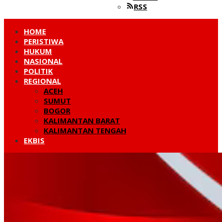
RSS
HOME
PERISTIWA
HUKUM
NASIONAL
POLITIK
REGIONAL
ACEH
SUMUT
BOGOR
KALIMANTAN BARAT
KALIMANTAN TENGAH
EKBIS