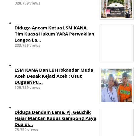
320.759 views
Diduga Ancam Ketua LSM KANA,
Tim Kuasa Hukum YARA Perwakilan
Langsa La…
233.759 views
LSM KANA Dan LBH Iskandar Muda
Aceh Desak Kejati Aceh : Usut
Dugaan Pu…
129.759 views
Diduga Dendam Lama, Pj. Geuchik
Hajar Mantan Kadus Gampong Paya
Dua di…
75.759 views