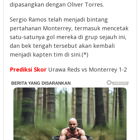
dipasangkan dengan Oliver Torres.
Sergio Ramos telah menjadi bintang
pertahanan Monterrey, termasuk mencetak
satu-satunya gol mereka di grup sejauh ini,
dan bek tengah tersebut akan kembali
menjadi kapten tim di sini.(*)
Prediksi Skor
Urawa Reds vs Monterrey 1-2