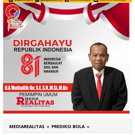
MEDIAREALITAS
»
PREDIKSI BOLA
»
Prediksi
Urawa