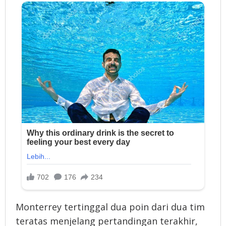
Monterrey tertinggal dua poin dari dua tim
teratas menjelang pertandingan terakhir,