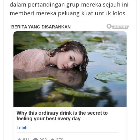
dalam pertandingan grup mereka sejauh ini
memberi mereka peluang kuat untuk lolos.