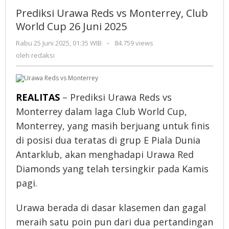
Reds
Prediksi Urawa Reds vs Monterrey, Club
vs
World Cup 26 Juni 2025
Monterrey,
Club
Rabu 25 Juni 2025, 01:35 WIB
oleh
-
84.759 views
World
redaksi
oleh
redaksi
Cup
26
Juni
REALITAS
– Prediksi Urawa Reds vs
2025
Monterrey dalam laga Club World Cup,
Monterrey, yang masih berjuang untuk finis
di posisi dua teratas di grup E Piala Dunia
Antarklub, akan menghadapi Urawa Red
Diamonds yang telah tersingkir pada Kamis
pagi.
Urawa berada di dasar klasemen dan gagal
meraih satu poin pun dari dua pertandingan