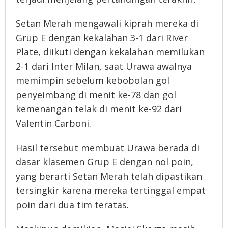
Setan Merah mengawali kiprah mereka di
Grup E dengan kekalahan 3-1 dari River
Plate, diikuti dengan kekalahan memilukan
2-1 dari Inter Milan, saat Urawa awalnya
memimpin sebelum kebobolan gol
penyeimbang di menit ke-78 dan gol
kemenangan telak di menit ke-92 dari
Valentin Carboni.
Hasil tersebut membuat Urawa berada di
dasar klasemen Grup E dengan nol poin,
yang berarti Setan Merah telah dipastikan
tersingkir karena mereka tertinggal empat
poin dari dua tim teratas.