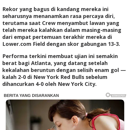
Rekor yang bagus di kandang mereka ini
seharusnya menanamkan rasa percaya diri,
terutama saat Crew menyambut lawan yang
telah mereka kalahkan dalam masing-masing
dari empat pertemuan terakhir mereka di
Lower.com Field dengan skor gabungan 13-3.
Performa terkini membuat ujian ini semakin
berat bagi Atlanta, yang datang setelah
kekalahan beruntun dengan selisih enam gol —
kalah 2-0 di New York Red Bulls sebelum
dihancurkan 4-0 oleh New York City.