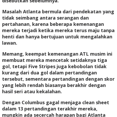
disebutkan sebelumnya.
Masalah Atlanta bermula dari pendekatan yang
tidak seimbang antara serangan dan
pertahanan, karena beberapa kemenangan
mereka terjadi ketika mereka terus maju tanpa
henti dan hanya bertujuan untuk mengalahkan
lawan.
Memang, keempat kemenangan ATL musim ini
membuat mereka mencetak setidaknya tiga
gol, tetapi Five Stripes juga kebobolan tidak
kurang dari dua gol dalam pertandingan
tersebut, sementara pertandingan dengan skor
yang lebih rendah biasanya berakhir dengan
hasil seri atau kekalahan.
Dengan Columbus gagal menjaga clean sheet
dalam 13 pertandingan terakhir mereka,
mungkin ada secercah harapan bagi Atlanta