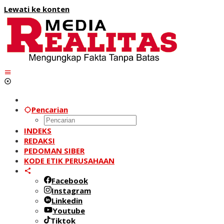
Lewati ke konten
Pencarian
INDEKS
REDAKSI
PEDOMAN SIBER
KODE ETIK PERUSAHAAN
Facebook
Instagram
Linkedin
Youtube
Tiktok