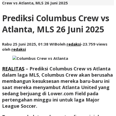
Crew vs Atlanta, MLS 26 Juni 2025
Prediksi Columbus Crew vs
Atlanta, MLS 26 Juni 2025
Rabu 25 Juni 2025, 01:38 WIB
oleh
redaksi
-
23.759 views
oleh
redaksi
REALITAS
– Prediksi Columbus Crew vs Atlanta
dalam laga MLS, Columbus Crew akan berusaha
membangun kesuksesan mereka baru-baru ini
saat mereka menyambut Atlanta United yang
sedang berjuang di Lower.com Field pada
pertengahan minggu ini untuk laga Major
League Soccer.