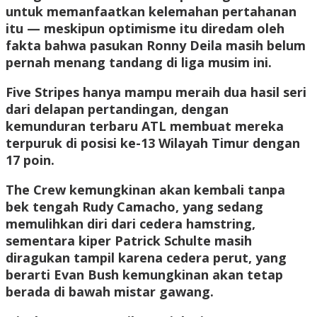
untuk memanfaatkan kelemahan pertahanan
itu — meskipun optimisme itu diredam oleh
fakta bahwa pasukan Ronny Deila masih belum
pernah menang tandang di liga musim ini.
Five Stripes hanya mampu meraih dua hasil seri
dari delapan pertandingan, dengan
kemunduran terbaru ATL membuat mereka
terpuruk di posisi ke-13 Wilayah Timur dengan
17 poin.
The Crew kemungkinan akan kembali tanpa
bek tengah Rudy Camacho, yang sedang
memulihkan diri dari cedera hamstring,
sementara kiper Patrick Schulte masih
diragukan tampil karena cedera perut, yang
berarti Evan Bush kemungkinan akan tetap
berada di bawah mistar gawang.