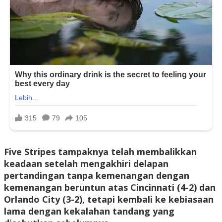
Five Stripes tampaknya telah membalikkan
keadaan setelah mengakhiri delapan
pertandingan tanpa kemenangan dengan
kemenangan beruntun atas Cincinnati (4-2) dan
Orlando City (3-2), tetapi kembali ke kebiasaan
lama dengan kekalahan tandang yang