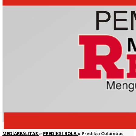
MEDIAREALITAS
»
PREDIKSI BOLA
»
Prediksi Columbus