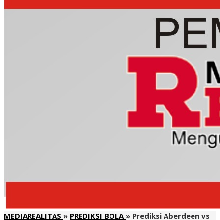
MEDIAREALITAS
»
PREDIKSI BOLA
»
Prediksi Aberdeen vs