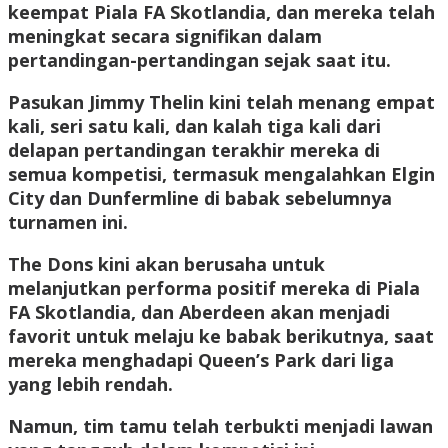
keempat Piala FA Skotlandia, dan mereka telah
meningkat secara signifikan dalam
pertandingan-pertandingan sejak saat itu.
Pasukan Jimmy Thelin kini telah menang empat
kali, seri satu kali, dan kalah tiga kali dari
delapan pertandingan terakhir mereka di
semua kompetisi, termasuk mengalahkan Elgin
City dan Dunfermline di babak sebelumnya
turnamen ini.
The Dons kini akan berusaha untuk
melanjutkan performa positif mereka di Piala
FA Skotlandia, dan Aberdeen akan menjadi
favorit untuk melaju ke babak berikutnya, saat
mereka menghadapi Queen’s Park dari liga
yang lebih rendah.
Namun, tim tamu telah terbukti menjadi lawan