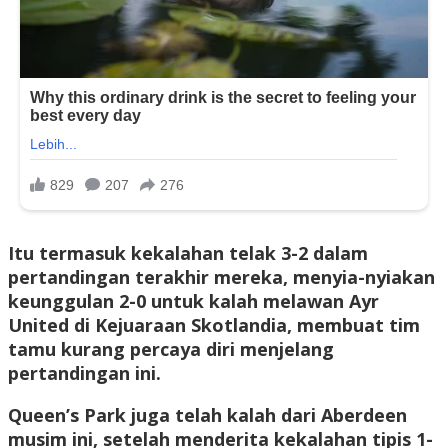
Itu termasuk kekalahan telak 3-2 dalam
pertandingan terakhir mereka, menyia-nyiakan
keunggulan 2-0 untuk kalah melawan Ayr
United di Kejuaraan Skotlandia, membuat tim
tamu kurang percaya diri menjelang
pertandingan ini.
Queen’s Park juga telah kalah dari Aberdeen
musim ini, setelah menderita kekalahan tipis 1-