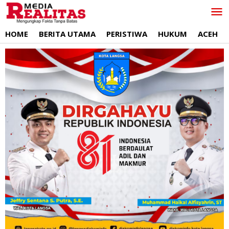
Lewati
ke
konten
HOME
BERITA UTAMA
PERISTIWA
HUKUM
ACEH