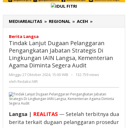
MEDIAREALITAS
»
REGIONAL
»
ACEH
»
Tindak
Lanjut
Dugaan
Berita Langsa
Pelanggaran
Tindak Lanjut Dugaan Pelanggaran
Pengangkatan
Pengangkatan Jabatan Strategis Di
Jabatan
Lingkungan IAIN Langsa, Kementerian
Strategis
Agama Diminta Segera Audit
Di
Lingkungan
Minggu 27 Oktober 2024, 15:00 WIB
oleh
-
132.759 views
IAIN
Redaksi
oleh
Redaksi MR
Langsa,
MR
Kementerian
Agama
Diminta
Segera
Langsa |
REALITAS
— Setelah terbitnya dua
Audit
berita terkait dugaan pelanggaran prosedur