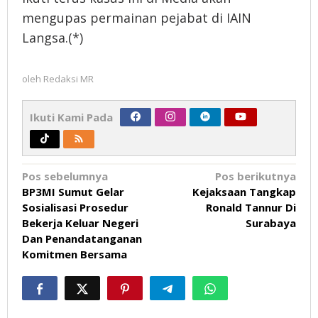
mengupas permainan pejabat di IAIN
Langsa.(*)
oleh
Redaksi MR
Ikuti Kami Pada
Navigasi
Pos sebelumnya
Pos berikutnya
BP3MI Sumut Gelar
Kejaksaan Tangkap
pos
Sosialisasi Prosedur
Ronald Tannur Di
Bekerja Keluar Negeri
Surabaya
Dan Penandatanganan
Komitmen Bersama