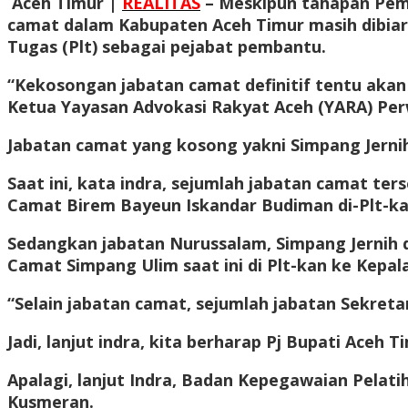
Aceh Timur |
REALITAS
– Meskipun tahapan Pemi
camat dalam Kabupaten Aceh Timur masih dibiar
Tugas (Plt) sebagai pejabat pembantu.
“Kekosongan jabatan camat definitif tentu akan
Ketua Yayasan Advokasi Rakyat Aceh (YARA) Perwa
Jabatan camat yang kosong yakni Simpang Jernih
Saat ini, kata indra, sejumlah jabatan camat te
Camat Birem Bayeun Iskandar Budiman di-Plt-ka
Sedangkan jabatan Nurussalam, Simpang Jernih d
Camat Simpang Ulim saat ini di Plt-kan ke Kepa
“Selain jabatan camat, sejumlah jabatan Sekreta
Jadi, lanjut indra, kita berharap Pj Bupati Ace
Apalagi, lanjut Indra, Badan Kepegawaian Pela
Kusmeran.