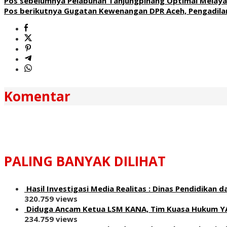
Pos sebelumnya
Pelabuhan Tanjungpinang Optimal Melayan
Pos berikutnya
Gugatan Kewenangan DPR Aceh, Pengadilan
Komentar
PALING BANYAK DILIHAT
Hasil Investigasi Media Realitas : ‎Dinas Pendidika
320.759 views
Diduga Ancam Ketua LSM KANA, Tim Kuasa Hukum Y
234.759 views