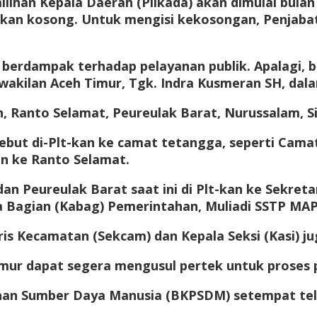
lihan Kepala Daerah (Pilkada) akan dimulai bul
kan kosong. Untuk mengisi kekosongan, Penjabat
 berdampak terhadap pelayanan publik. Apalagi, b
kilan Aceh Timur, Tgk. Indra Kusmeran SH, dalam 
, Ranto Selamat, Peureulak Barat, Nurussalam, S
rsebut di-Plt-kan ke camat tetangga, seperti Cama
n ke Ranto Selamat.
an Peureulak Barat saat ini di Plt-kan ke Sekre
la Bagian (Kabag) Pemerintahan, Muliadi SSTP MAP
ris Kecamatan (Sekcam) dan Kepala Seksi (Kasi) j
h Timur dapat segera mengusul pertek untuk prose
tihan Sumber Daya Manusia (BKPSDM) setempat tel