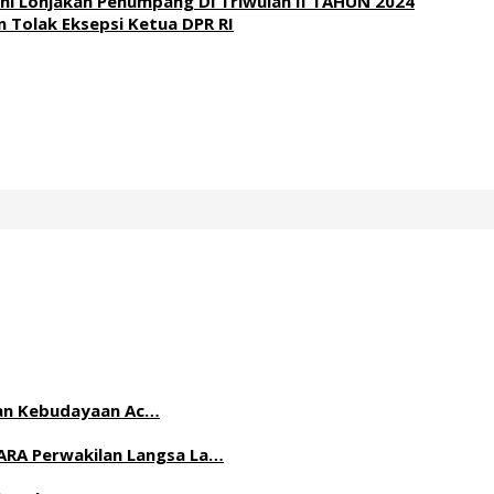
i Lonjakan Penumpang Di Triwulan II TAHUN 2024
 Tolak Eksepsi Ketua DPR RI
n dan Kebudayaan Ac…
ARA Perwakilan Langsa La…