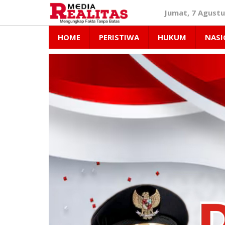
Lewati
Jumat, 7 Agustu
ke
konten
HOME
PERISTIWA
HUKUM
NASI