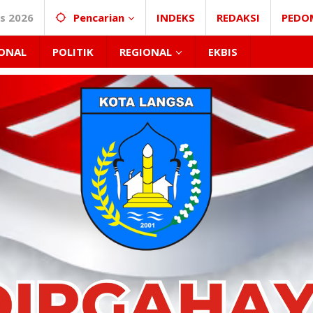
s 2026
Pencarian
INDEKS
REDAKSI
PEDO
ONAL
POLITIK
REGIONAL
EKBIS