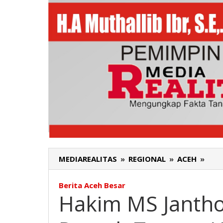
MEDIAREALITAS
»
REGIONAL
»
ACEH
»
Hak
MS
Jant
Berita Aceh Besar
Nar
Hakim MS Janth
Pen
Rum