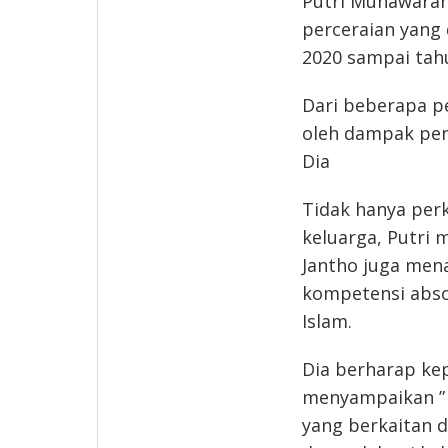
Putri Munawara
perceraian yang 
2020 sampai tahu
Dari beberapa p
oleh dampak pen
Dia
Tidak hanya perk
keluarga, Putri
Jantho juga men
kompetensi abso
Islam.
Dia berharap kep
menyampaikan ” 
yang berkaitan 