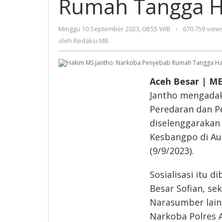
Rumah Tangga 
Tan
Han
Minggu 10 September 2023, 08:55 WIB
oleh
-
670.759 view
Redaksi
oleh
Redaksi MR
MR
Aceh Besar | M
Jantho mengadak
Peredaran dan P
diselenggarakan
Kesbangpo di Au
(9/9/2023).
Sosialisasi itu 
Besar Sofian, se
Narasumber lain
Narkoba Polres 