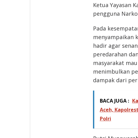
Ketua Yayasan Ka
pengguna Narko
Pada kesempatan
menyampaikan ke
hadir agar senan
peredarahan dan
masyarakat maup
menimbulkan pe
dampak dari per
BACA JUGA :
Ka
Aceh, Kapolrest
Polri