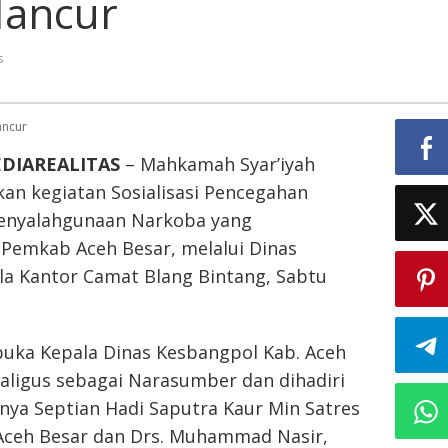
Hancur
gga
cur
s
EDIAREALITAS
– Mahkamah Syar’iyah
an kegiatan Sosialisasi Pencegahan
enyalahgunaan Narkoba yang
 Pemkab Aceh Besar, melalui Dinas
la Kantor Camat Blang Bintang, Sabtu
dibuka Kepala Dinas Kesbangpol Kab. Aceh
kaligus sebagai Narasumber dan dihadiri
nya Septian Hadi Saputra Kaur Min Satres
Aceh Besar dan Drs. Muhammad Nasir,