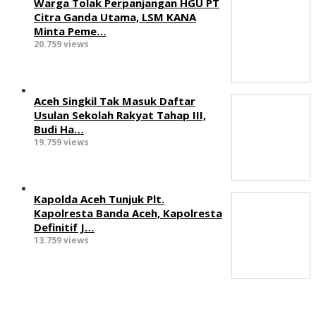
Warga Tolak Perpanjangan HGU PT
Citra Ganda Utama, LSM KANA
Minta Peme…
20.759 views
Aceh Singkil Tak Masuk Daftar
Usulan Sekolah Rakyat Tahap III,
Budi Ha…
19.759 views
Kapolda Aceh Tunjuk Plt.
Kapolresta Banda Aceh, Kapolresta
Definitif J…
13.759 views