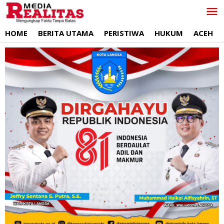
Lewati
ke
konten
HOME
BERITA UTAMA
PERISTIWA
HUKUM
ACEH