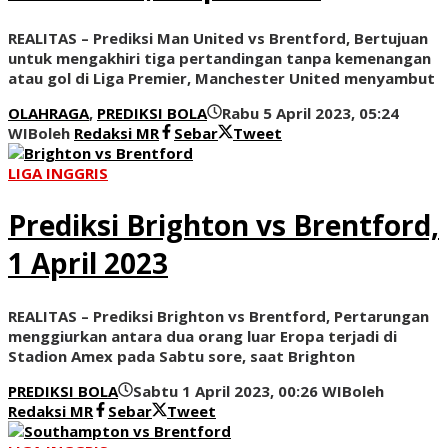
REALITAS – Prediksi Man United vs Brentford, Bertujuan
untuk mengakhiri tiga pertandingan tanpa kemenangan
atau gol di Liga Premier, Manchester United menyambut
OLAHRAGA
,
PREDIKSI BOLA
Rabu 5 April 2023, 05:24
WIB
oleh
Redaksi MR
Sebar
Tweet
LIGA INGGRIS
Prediksi Brighton vs Brentford,
1 April 2023
REALITAS – Prediksi Brighton vs Brentford, Pertarungan
menggiurkan antara dua orang luar Eropa terjadi di
Stadion Amex pada Sabtu sore, saat Brighton
PREDIKSI BOLA
Sabtu 1 April 2023, 00:26 WIB
oleh
Redaksi MR
Sebar
Tweet