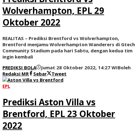
Wolverhampton, EPL 29
Oktober 2022
REALITAS – Prediksi Brentford vs Wolverhampton,
Brentford menjamu Wolverhampton Wanderers di Gtech
Community Stadium pada hari Sabtu, dengan kedua tim
ingin kembali
PREDIKSI BOLA
Jumat 28 Oktober 2022, 14:27 WIB
oleh
Redaksi MR
Sebar
Tweet
EPL
Prediksi Aston Villa vs
Brentford, EPL 23 Oktober
2022