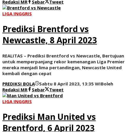
Redaksi MR
Sebar
Tweet
LIGA INGGRIS
Prediksi Brentford vs
Newcastle, 8 April 2023
REALITAS – Prediksi Brentford vs Newcastle, Bertujuan
untuk memperpanjang rekor kemenangan Liga Premier
mereka menjadi lima pertandingan, Newcastle United
kembali dengan cepat
PREDIKSI BOLA
Sabtu 8 April 2023, 13:35 WIB
oleh
Redaksi MR
Sebar
Tweet
LIGA INGGRIS
Prediksi Man United vs
Brentford, 6 April 2023