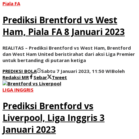
Piala FA
Prediksi Brentford vs West
Ham, Piala FA 8 Januari 2023
REALITAS – Prediksi Brentford vs West Ham, Brentford
dan West Ham United beristirahat dari aksi Liga Premier
untuk bertanding di putaran ketiga
PREDIKSI BOLA
Sabtu 7 Januari 2023, 11:50 WIB
oleh
Redaksi MR
Sebar
Tweet
LIGA INGGRIS
Prediksi Brentford vs
Liverpool, Liga Inggris 3
Januari 2023