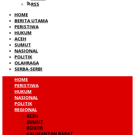
RSS
HOME
BERITA UTAMA
PERISTIWA
HUKUM
ACEH
SUMUT
NASIONAL
POLITIK
OLAHRAGA
SERBA-SERBI
HOME
PERISTIWA
HUKUM
NASIONAL
POLITIK
REGIONAL
ACEH
SUMUT
BOGOR
KALIMANTAN BARAT