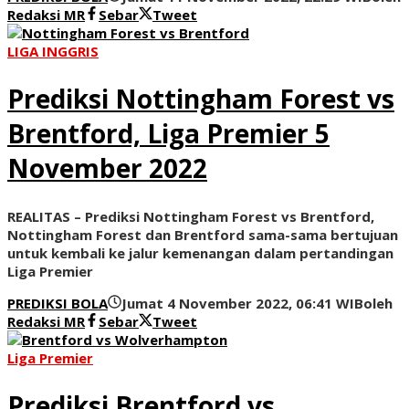
Redaksi MR
Sebar
Tweet
LIGA INGGRIS
Prediksi Nottingham Forest vs
Brentford, Liga Premier 5
November 2022
REALITAS – Prediksi Nottingham Forest vs Brentford,
Nottingham Forest dan Brentford sama-sama bertujuan
untuk kembali ke jalur kemenangan dalam pertandingan
Liga Premier
PREDIKSI BOLA
Jumat 4 November 2022, 06:41 WIB
oleh
Redaksi MR
Sebar
Tweet
Liga Premier
Prediksi Brentford vs