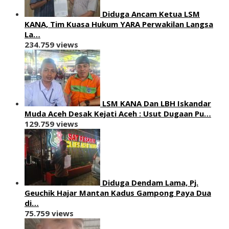
Diduga Ancam Ketua LSM
KANA, Tim Kuasa Hukum YARA Perwakilan Langsa
La…
234.759 views
LSM KANA Dan LBH Iskandar
Muda Aceh Desak Kejati Aceh : Usut Dugaan Pu…
129.759 views
Diduga Dendam Lama, Pj.
Geuchik Hajar Mantan Kadus Gampong Paya Dua
di…
75.759 views