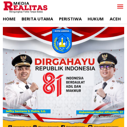
Lewati
ke
konten
HOME
BERITA UTAMA
PERISTIWA
HUKUM
ACEH