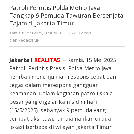
Polda
Patroli Perintis Polda Metro Jaya
Metro
Tangkap 9 Pemuda Tawuran Bersenjata
Jaya
Tajam di Jakarta Timur
Tangkap
9
Kamis 15 Mei 2025, 18:16 WIB
oleh
-
26.759 views
Pemuda
Redaksi
oleh
Redaksi MR
Tawuran
MR
Bersenjata
Tajam
Jakarta I
REALITAS
– Kamis, 15 Mei 2025
di
Patroli Perintis Presisi Polda Metro Jaya
Jakarta
kembali menunjukkan respons cepat dan
Timur
tegas dalam merespons gangguan
keamanan. Dalam kegiatan patroli skala
besar yang digelar Kamis dini hari
(15/5/2025), sebanyak 9 pemuda yang
terlibat aksi tawuran diamankan di dua
lokasi berbeda di wilayah Jakarta Timur.