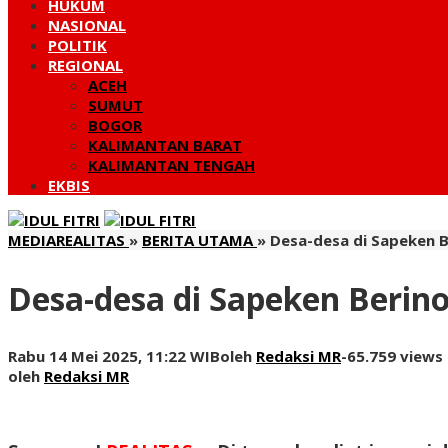
HUKUM
NASIONAL
POLITIK
REGIONAL
ACEH
SUMUT
BOGOR
KALIMANTAN BARAT
KALIMANTAN TENGAH
EKBIS
MEDIAREALITAS
»
BERITA UTAMA
»
Desa-desa di Sapeken 
Desa-desa di Sapeken Beri
Rabu 14 Mei 2025, 11:22 WIB
oleh
Redaksi MR
-
65.759 views
oleh
Redaksi MR