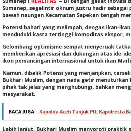
Sumenep I
REALITAS
– Di tengah geliat inovas
Sumenep, segelintir oknum justru hadir sebaga
bawah naungan Kecamatan Sapeken tengah meraj
Potensi bahari yang melimpah, dengan ikan-ikan 
menduduki kasta tertinggi komoditas ekspor, 
Gelombang optimisme sempat menyeruak tatkala 
memberikan apresiasi dan dukungan atas ide-ide
ikon pemancingan internasional untuk ikan Mar
Namun, dibalik Potensi yang menjanjikan, terse
Bukhari Muslim, dengan nada getir menuturkan
pihak tak jelas yang menghubungi, bahkan menga
masyarakat.
BACA JUGA :
Kapolda Aceh Tunjuk Plt. Kapolresta Ba
Lebih lanjut, Bukhari Muslim menyoroti praktik