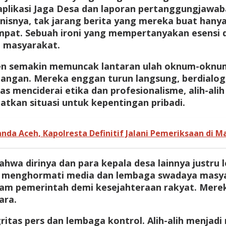
kasi Jaga Desa dan laporan pertanggungjawaban 
snya, tak jarang berita yang mereka buat hanya m
pat. Sebuah ironi yang mempertanyakan esensi da
h masyarakat.
eken semakin memuncak lantaran ulah oknum-ok
lapangan. Mereka enggan turun langsung, berdialo
as menciderai etika dan profesionalisme, alih-ali
kan situasi untuk kepentingan pribadi.
nda Aceh, Kapolresta Definitif Jalani Pemeriksaan di Ma
wa dirinya dan para kepala desa lainnya justru 
 menghormati media dan lembaga swadaya masyara
 pemerintah demi kesejahteraan rakyat. Mereka
ara.
ritas pers dan lembaga kontrol. Alih-alih menjad