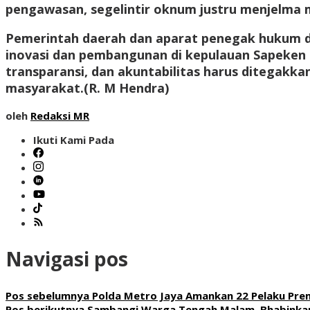
pengawasan, segelintir oknum justru menjelma
Pemerintah daerah dan aparat penegak hukum di
inovasi dan pembangunan di kepulauan Sapeken t
transparansi, dan akuntabilitas harus ditegakk
masyarakat.(
R. M Hendra
)
oleh
Redaksi MR
Ikuti Kami Pada
Navigasi pos
Pos sebelumnya
Polda Metro Jaya Amankan 22 Pelaku Prem
Pos berikutnya
Sambangi Warga Tengah Malam, Bhabinkamt