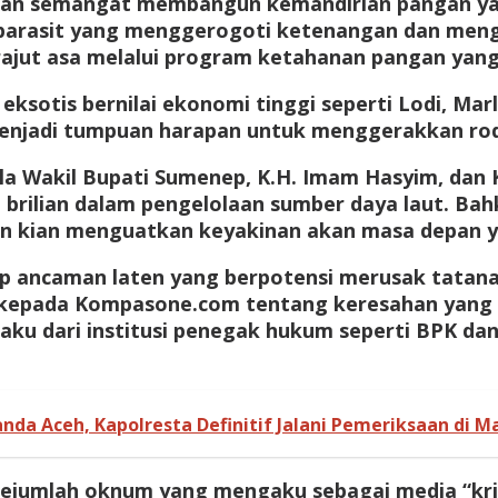
i dan semangat membangun kemandirian pangan y
i parasit yang menggerogoti ketenangan dan meng
ut asa melalui program ketahanan pangan yang
eksotis bernilai ekonomi tinggi seperti Lodi, Ma
menjadi tumpuan harapan untuk menggerakkan r
Wakil Bupati Sumenep, K.H. Imam Hasyim, dan Ke
 brilian dalam pengelolaan sumber daya laut. Ba
lin kian menguatkan keyakinan akan masa depan 
lip ancaman laten yang berpotensi merusak tatan
 kepada Kompasone.com tentang keresahan yang 
ku dari institusi penegak hukum seperti BPK dan
nda Aceh, Kapolresta Definitif Jalani Pemeriksaan di Ma
 sejumlah oknum yang mengaku sebagai media “krit