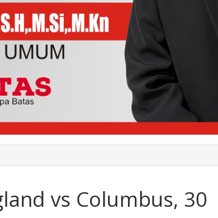
gland vs Columbus, 30
s,