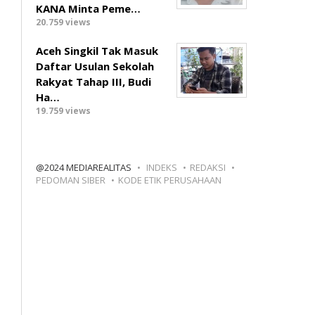
KANA Minta Peme…
20.759 views
Aceh Singkil Tak Masuk
Daftar Usulan Sekolah
Rakyat Tahap III, Budi
Ha…
19.759 views
@2024 MEDIAREALITAS
INDEKS
REDAKSI
PEDOMAN SIBER
KODE ETIK PERUSAHAAN