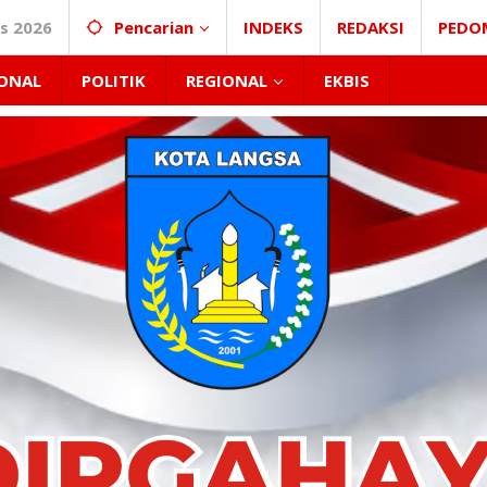
s 2026
Pencarian
INDEKS
REDAKSI
PEDO
ONAL
POLITIK
REGIONAL
EKBIS