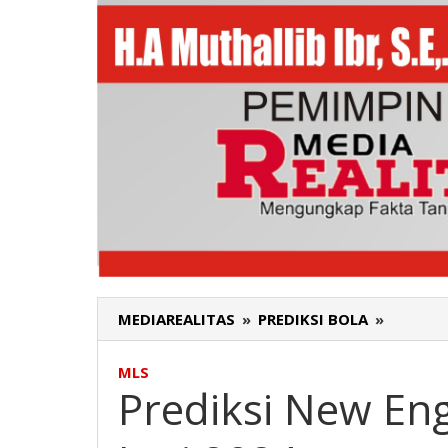
MEDIAREALITAS
»
PREDIKSI BOLA
»
Prediksi
New
England
MLS
vs
Prediksi New En
Columbu
30