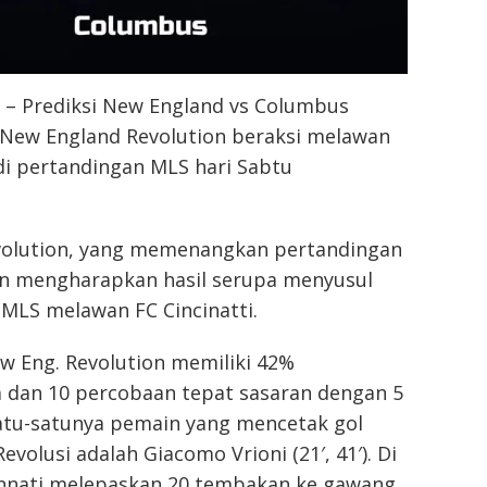
– Prediksi New England vs Columbus
 New England Revolution beraksi melawan
i pertandingan MLS hari Sabtu
olution, yang memenangkan pertandingan
n mengharapkan hasil serupa menyusul
MLS melawan FC Cincinatti.
ew Eng. Revolution memiliki 42%
 dan 10 percobaan tepat sasaran dengan 5
Satu-satunya pemain yang mencetak gol
volusi adalah Giacomo Vrioni (21′, 41′). Di
ncinnati melepaskan 20 tembakan ke gawang