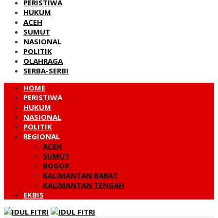
PERISTIWA
HUKUM
ACEH
SUMUT
NASIONAL
POLITIK
OLAHRAGA
SERBA-SERBI
HOME
PERISTIWA
HUKUM
NASIONAL
POLITIK
REGIONAL
ACEH
SUMUT
BOGOR
KALIMANTAN BARAT
KALIMANTAN TENGAH
EKBIS