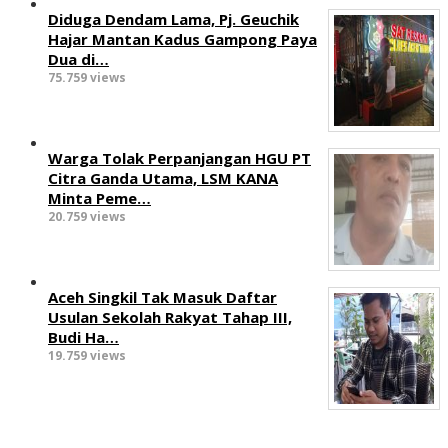
Diduga Dendam Lama, Pj. Geuchik
Hajar Mantan Kadus Gampong Paya
Dua di…
75.759 views
Warga Tolak Perpanjangan HGU PT
Citra Ganda Utama, LSM KANA
Minta Peme…
20.759 views
Aceh Singkil Tak Masuk Daftar
Usulan Sekolah Rakyat Tahap III,
Budi Ha…
19.759 views