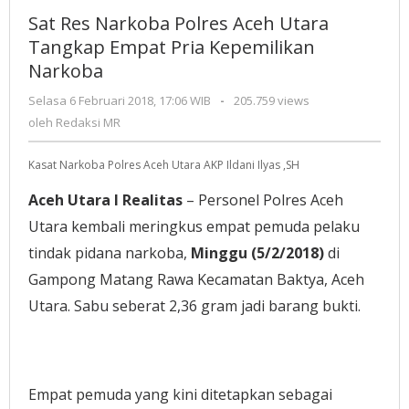
Narkoba
Sat Res Narkoba Polres Aceh Utara
Polres
Tangkap Empat Pria Kepemilikan
Aceh
Narkoba
Utara
Tangkap
Selasa 6 Februari 2018, 17:06 WIB
oleh
-
205.759 views
Empat
Redaksi
oleh
Redaksi MR
Pria
MR
Kepemilikan
Kasat Narkoba Polres Aceh Utara AKP Ildani Ilyas ,SH
Narkoba
Aceh Utara I Realitas
– Personel Polres Aceh
Utara kembali meringkus empat pemuda pelaku
tindak pidana narkoba,
Minggu (5/2/2018)
di
Gampong Matang Rawa Kecamatan Baktya, Aceh
Utara. Sabu seberat 2,36 gram jadi barang bukti.
Empat pemuda yang kini ditetapkan sebagai