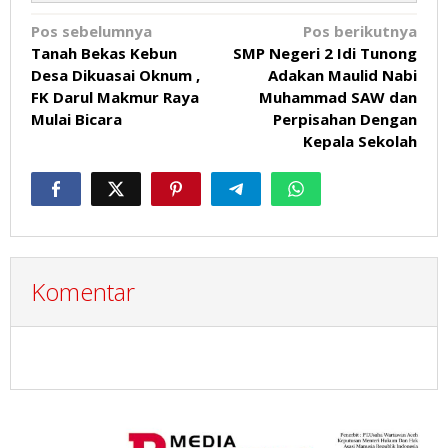
Navigasi
Pos sebelumnya
Pos berikutnya
Tanah Bekas Kebun
SMP Negeri 2 Idi Tunong
pos
Desa Dikuasai Oknum ,
Adakan Maulid Nabi
FK Darul Makmur Raya
Muhammad SAW dan
Mulai Bicara
Perpisahan Dengan
Kepala Sekolah
Komentar