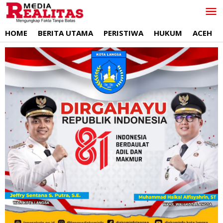
Lewati
ke
konten
HOME
BERITA UTAMA
PERISTIWA
HUKUM
ACEH