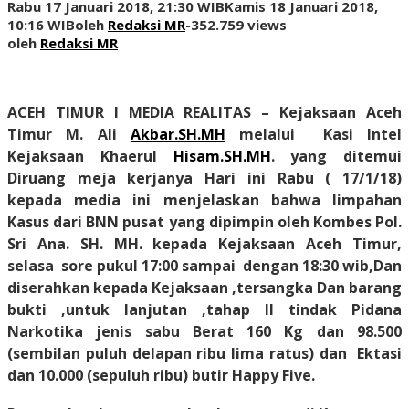
Rabu 17 Januari 2018, 21:30 WIB
Kamis 18 Januari 2018,
10:16 WIB
oleh
Redaksi MR
-
352.759 views
oleh
Redaksi MR
ACEH TIMUR I MEDIA REALITAS
–
Kejaksaan Aceh
Timur M. Ali
Akbar.SH.MH
melalui Kasi Intel
Kejaksaan Khaerul
Hisam.SH.MH
. yang ditemui
Diruang meja kerjanya Hari ini
Rabu ( 17/1/18)
kepada media ini menjelaskan bahwa limpahan
Kasus dari BNN pusat yang dipimpin oleh Kombes Pol.
Sri Ana. SH. MH. kepada Kejaksaan Aceh Timur,
selasa sore pukul 17:00 sampai dengan 18:30 wib,Dan
diserahkan kepada Kejaksaan ,tersangka Dan barang
bukti ,untuk lanjutan ,tahap ll tindak Pidana
Narkotika jenis sabu Berat 160 Kg dan 98.500
(sembilan puluh delapan ribu lima ratus) dan Ektasi
dan 10.000 (sepuluh ribu) butir Happy Five.