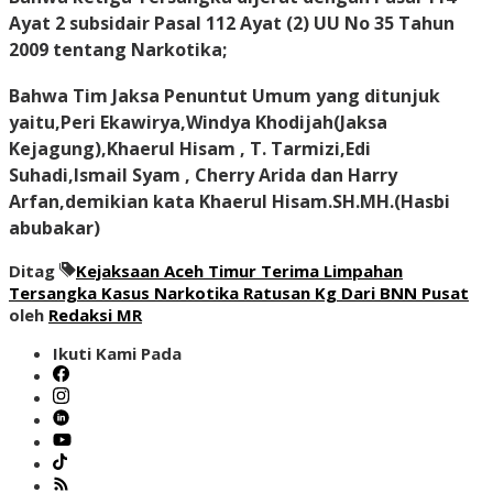
Ayat 2 subsidair Pasal 112 Ayat (2) UU No 35 Tahun
2009 tentang Narkotika;
Bahwa Tim Jaksa Penuntut Umum yang ditunjuk
yaitu,Peri Ekawirya,Windya Khodijah(Jaksa
Kejagung),Khaerul Hisam ,
T. Tarmizi,Edi
Suhadi,Ismail Syam ,
Cherry Arida dan Harry
Arfan,demikian kata Khaerul Hisam.SH.MH.
(Hasbi
abubakar)
Ditag
Kejaksaan Aceh Timur Terima Limpahan
Tersangka Kasus Narkotika Ratusan Kg Dari BNN Pusat
oleh
Redaksi MR
Ikuti Kami Pada