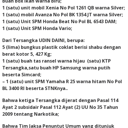
buah box ikan warna biru;
1 (satu) unit mobil Xenia No Pol 1261 QB warna Silver;
1 (satu) mobil Avanza No Pol BK 1354 JT warna Silver;
1 (satu) Unit SPM Honda Beat No Pol BL 6543 DAM;
1 (satu) Unit SPM Honda Vario;
Dari Tersangka UDIN DAINI, berupa:
5 (lima) bungkus plastik coklat berisi shabu dengan
berat kotor 5, 427 Kg;
1 (satu) buah tas ransel warna hijau (satu) KTP
Tersangka,satu buah HP Samsung warna putih
beserta Simcard;
– 1 (satu) unit SPM Yamaha R 25 warna hitam No Pol
BL 3400 RI beserta STNKnya..
Bahwa ketiga Tersangka dijerat dengan Pasal 114
Ayat 2 subsidair Pasal 112 Ayat (2) UU No 35 Tahun
2009 tentang Narkotika;
Bahwa Tim Jaksa Penuntut Umum yang ditunjuk