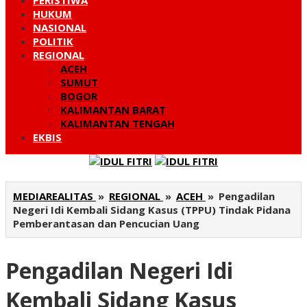
PERISTIWA
HUKUM
NASIONAL
POLITIK
REGIONAL
ACEH
SUMUT
BOGOR
KALIMANTAN BARAT
KALIMANTAN TENGAH
EKBIS
MEDIAREALITAS
»
REGIONAL
»
ACEH
»
Pengadilan
Negeri Idi Kembali Sidang Kasus (TPPU) Tindak Pidana
Pemberantasan dan Pencucian Uang
Pengadilan Negeri Idi
Kembali Sidang Kasus