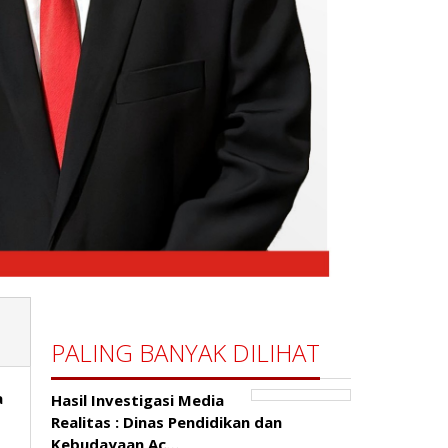
PALING BANYAK DILIHAT
Hasil Investigasi Media
Realitas : ‎Dinas Pendidikan dan
Kebudayaan Ac…