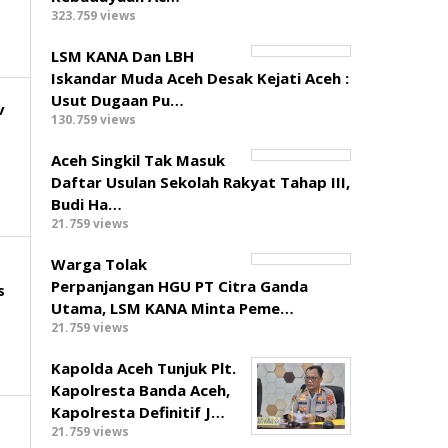
323.759 views
LSM KANA Dan LBH
Iskandar Muda Aceh Desak Kejati Aceh :
Usut Dugaan Pu…
130.759 views
Aceh Singkil Tak Masuk
Daftar Usulan Sekolah Rakyat Tahap III,
Budi Ha…
21.759 views
Warga Tolak
Perpanjangan HGU PT Citra Ganda
Utama, LSM KANA Minta Peme…
21.759 views
Kapolda Aceh Tunjuk Plt.
Kapolresta Banda Aceh,
Kapolresta Definitif J…
21.759 views