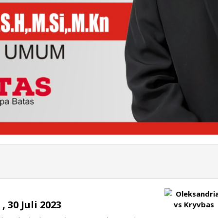
 30 Juli 2023