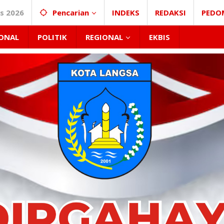
s 2026
Pencarian
INDEKS
REDAKSI
PEDO
ONAL
POLITIK
REGIONAL
EKBIS