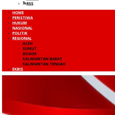
RSS
HOME
PERISTIWA
HUKUM
NASIONAL
POLITIK
REGIONAL
ACEH
SUMUT
BOGOR
KALIMANTAN BARAT
KALIMANTAN TENGAH
EKBIS