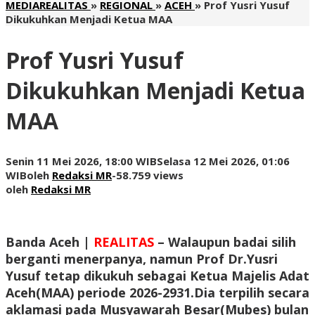
MEDIAREALITAS
»
REGIONAL
»
ACEH
»
Prof Yusri Yusuf
Dikukuhkan Menjadi Ketua MAA
Prof Yusri Yusuf
Dikukuhkan Menjadi Ketua
MAA
Senin 11 Mei 2026, 18:00 WIB
Selasa 12 Mei 2026, 01:06
WIB
oleh
Redaksi MR
-
58.759 views
oleh
Redaksi MR
Banda Aceh |
REALITAS
– Walaupun badai silih
berganti menerpanya, namun Prof Dr.Yusri
Yusuf tetap dikukuh sebagai Ketua Majelis Adat
Aceh(MAA) periode 2026-2931.Dia terpilih secara
aklamasi pada Musyawarah Besar(Mubes) bulan