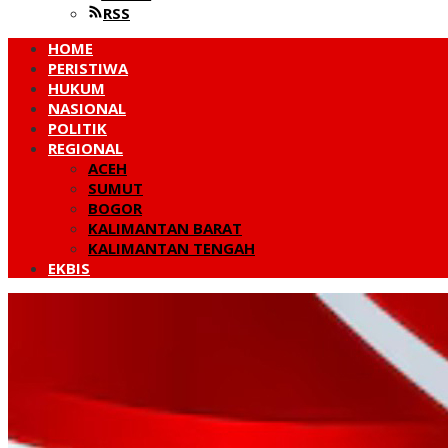
RSS
HOME
PERISTIWA
HUKUM
NASIONAL
POLITIK
REGIONAL
ACEH
SUMUT
BOGOR
KALIMANTAN BARAT
KALIMANTAN TENGAH
EKBIS