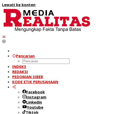
Lewati ke konten
Pencarian
INDEKS
REDAKSI
PEDOMAN SIBER
KODE ETIK PERUSAHAAN
Facebook
Instagram
Linkedin
Youtube
Tiktok