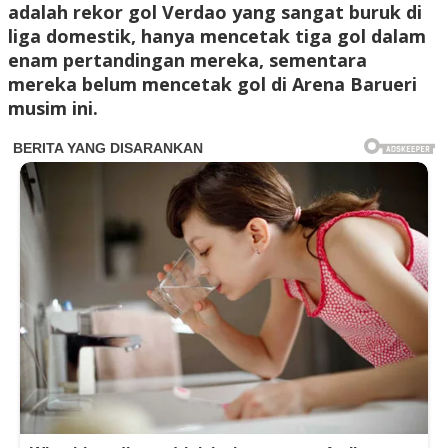
adalah rekor gol Verdao yang sangat buruk di
liga domestik, hanya mencetak tiga gol dalam
enam pertandingan mereka, sementara
mereka belum mencetak gol di Arena Barueri
musim ini.