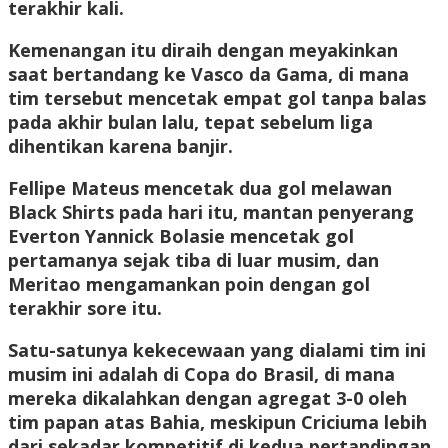
terakhir kali.
Kemenangan itu diraih dengan meyakinkan
saat bertandang ke Vasco da Gama, di mana
tim tersebut mencetak empat gol tanpa balas
pada akhir bulan lalu, tepat sebelum liga
dihentikan karena banjir.
Fellipe Mateus mencetak dua gol melawan
Black Shirts pada hari itu, mantan penyerang
Everton Yannick Bolasie mencetak gol
pertamanya sejak tiba di luar musim, dan
Meritao mengamankan poin dengan gol
terakhir sore itu.
Satu-satunya kekecewaan yang dialami tim ini
musim ini adalah di Copa do Brasil, di mana
mereka dikalahkan dengan agregat 3-0 oleh
tim papan atas Bahia, meskipun Criciuma lebih
dari sekadar kompetitif di kedua pertandingan