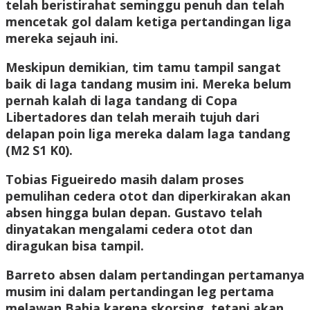
telah beristirahat seminggu penuh dan telah
mencetak gol dalam ketiga pertandingan liga
mereka sejauh ini.
Meskipun demikian, tim tamu tampil sangat
baik di laga tandang musim ini. Mereka belum
pernah kalah di laga tandang di Copa
Libertadores dan telah meraih tujuh dari
delapan poin liga mereka dalam laga tandang
(M2 S1 K0).
Tobias Figueiredo masih dalam proses
pemulihan cedera otot dan diperkirakan akan
absen hingga bulan depan. Gustavo telah
dinyatakan mengalami cedera otot dan
diragukan bisa tampil.
Barreto absen dalam pertandingan pertamanya
musim ini dalam pertandingan leg pertama
melawan Bahia karena skorsing, tetapi akan