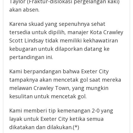
Taylor (Fraktur-dislokasi pergelangan kaki)
akan absen.
Karena skuad yang sepenuhnya sehat
tersedia untuk dipilih, manajer Kota Crawley
Scott Lindsay tidak memiliki kekhawatiran
kebugaran untuk dilaporkan datang ke
pertandingan ini.
Kami berpandangan bahwa Exeter City
tampaknya akan mencetak gol saat mereka
melawan Crawley Town, yang mungkin
kesulitan untuk mencetak gol.
Kami memberi tip kemenangan 2-0 yang
layak untuk Exeter City ketika semua
dikatakan dan dilakukan.(*)