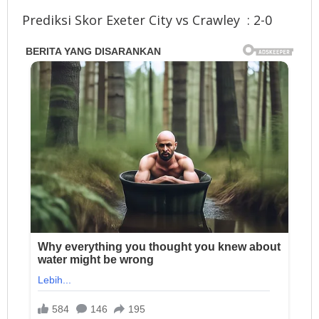
Prediksi Skor Exeter City vs Crawley : 2-0