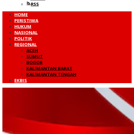
RSS
HOME
PERISTIWA
HUKUM
NASIONAL
POLITIK
REGIONAL
ACEH
SUMUT
BOGOR
KALIMANTAN BARAT
KALIMANTAN TENGAH
EKBIS