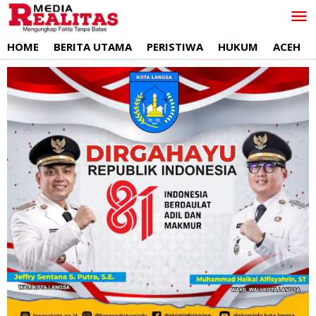
Lewati
ke
konten
HOME
BERITA UTAMA
PERISTIWA
HUKUM
ACEH