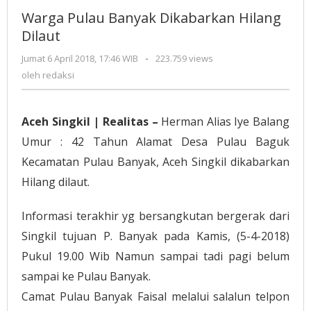
Banyak
Warga Pulau Banyak Dikabarkan Hilang
Dikabarkan
Dilaut
Hilang
Dilaut
Jumat 6 April 2018, 17:46 WIB
oleh
-
223.759 views
redaksi
oleh
redaksi
Aceh Singkil | Realitas –
Herman Alias Iye Balang
Umur : 42 Tahun Alamat Desa Pulau Baguk
Kecamatan Pulau Banyak, Aceh Singkil dikabarkan
Hilang dilaut.
Informasi terakhir yg bersangkutan bergerak dari
Singkil tujuan P. Banyak pada Kamis, (5-4-2018)
Pukul 19.00 Wib Namun sampai tadi pagi belum
sampai ke Pulau Banyak.
Camat Pulau Banyak Faisal melalui salalun telpon