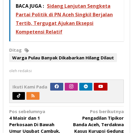
BACA JUGA :
Sidang Lanjutan Sengketa
Partai Politik di PN Aceh Singkil Berjalan
Tertib, Tergugat Ajukan Eksepsi
Kompetensi Relatif
Ditag
Warga Pulau Banyak Dikabarkan Hilang Dilaut
oleh
redaksi
Ikuti Kami Pada
Navigasi
Pos sebelumnya
Pos berikutnya
4 Maisir dan 1
Pengadilan Tipikor
pos
Perkosaan Di Bawah
Banda Aceh, Terdakwa
Umur Uqubat Cambuk,
Kasus Kurupsi Gedung