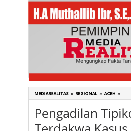
MEDIAREALITAS
»
REGIONAL
»
ACEH
»
Peng
Tipi
Ban
Pengadilan Tipik
Aceh
Ter
Terdakwa Kasus
Kas