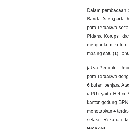
Dalam pembacaan pu
Banda Aceh,pada h
para Terdakwa secar
Pidana Korupsi d
menghukum seluru
masing satu (1) Tahu
jaksa Penuntut Um
para Terdakwa deng
6 bulan penjara At
(JPU) yaitu Helmi
kantor gedung BPN 
menetapkan 4 terda
selaku Rekanan ko
terdakwa.