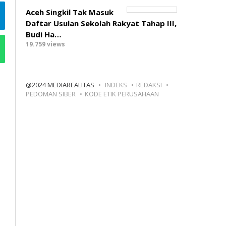
Aceh Singkil Tak Masuk
Daftar Usulan Sekolah Rakyat Tahap III,
Budi Ha…
19.759 views
@2024 MEDIAREALITAS
INDEKS
REDAKSI
PEDOMAN SIBER
KODE ETIK PERUSAHAAN