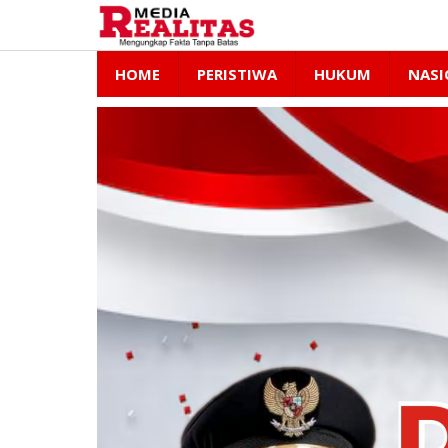
Lewati
ke
konten
HOME
PERISTIWA
HUKUM
NASI