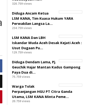
320.759 views
Diduga Ancam Ketua
a
LSM KANA, Tim Kuasa Hukum YARA
Perwakilan Langsa La…
234.759 views
LSM KANA Dan LBH
Iskandar Muda Aceh Desak Kejati Aceh :
Usut Dugaan Pu…
129.759 views
Diduga Dendam Lama, Pj.
Geuchik Hajar Mantan Kadus Gampong
Paya Dua di…
75.759 views
Warga Tolak
Perpanjangan HGU PT Citra Ganda
Utama, LSM KANA Minta Peme…
20.759 views