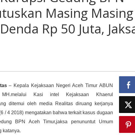
psi
utuskan Masing Masing
ung
h
Denda Rp 50 Juta, Jaks
ur
uskan
ing
ing
un
ara
da
tas
– Kepala Kejaksaan Negeri Aceh Timur ABUN
uta,
MH.melalui Kasi intel Kejaksaan Khaerul
a
ng ditemui oleh media Realitas diruang kerjanya
ing.
t (6 / 4 2018) mengatakan bahwa terkait kasus dugaan
edung BPN Aceh Timur,jaksa penununtut Umum
 katanya.