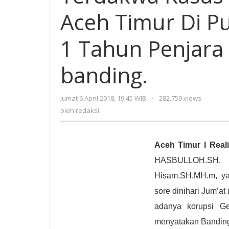
Kuru
Aceh Timur Di P
Ged
BPN
Ace
1 Tahun Penjara 
Tim
Di
banding.
Put
Mas
Mas
Jumat 6 April 2018, 19:45 WIB
oleh
-
282.759 views
1
redaksi
oleh
redaksi
Tah
Penj
Den
Aceh Timur I Reali
Rp
50 J
HASBULLOH.SH. 
Jaks
Hisam.SH.MH.m, ya
band
sore dinihari Jum’a
adanya korupsi G
menyatakan Banding