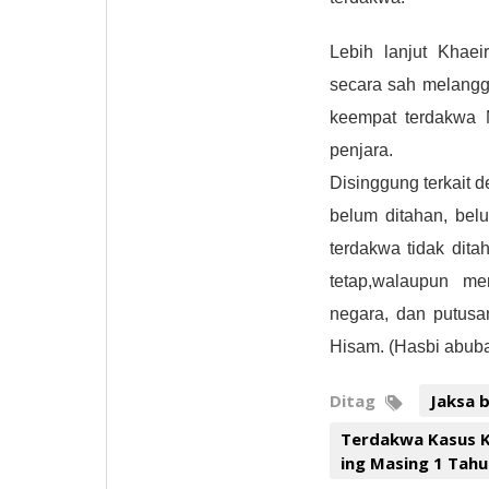
Lebih lanjut Khae
secara sah melangg
keempat terdakwa 
penjara.
Disinggung terkait 
belum ditahan, be
terdakwa tidak dit
tetap,walaupun m
negara, dan putusa
Hisam. (Hasbi abuba
Ditag
Jaksa 
Terdakwa Kasus K
ing Masing 1 Tahu