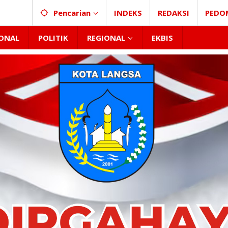
Pencarian
INDEKS
REDAKSI
PEDO
ONAL
POLITIK
REGIONAL
EKBIS