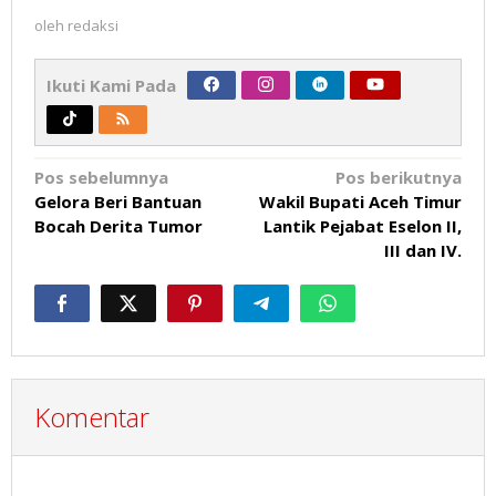
oleh
redaksi
Ikuti Kami Pada
Navigasi
Pos sebelumnya
Pos berikutnya
Gelora Beri Bantuan
Wakil Bupati Aceh Timur
pos
Bocah Derita Tumor
Lantik Pejabat Eselon II,
III dan IV.
Komentar