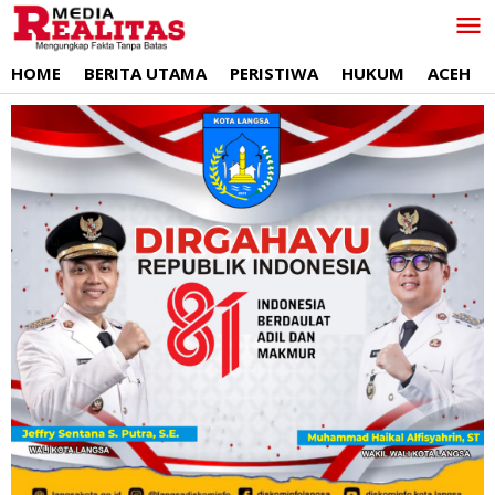
Lewati
ke
konten
HOME
BERITA UTAMA
PERISTIWA
HUKUM
ACEH