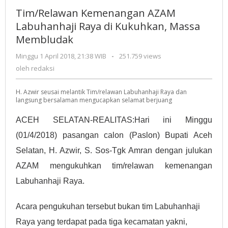
AZAM
Tim/Relawan Kemenangan AZAM
Labuhanhaji
Labuhanhaji Raya di Kukuhkan, Massa
Raya
Membludak
di
Kukuhkan,
Minggu 1 April 2018, 21:38 WIB
oleh
-
251.759 views
Massa
redaksi
oleh
redaksi
Membludak
H. Azwir seusai melantik Tim/relawan Labuhanhaji Raya dan
langsung bersalaman mengucapkan selamat berjuang
ACEH SELATAN-REALITAS:Hari ini Minggu
(01/4/2018) pasangan calon (Paslon) Bupati Aceh
Selatan, H. Azwir, S. Sos-Tgk Amran dengan julukan
AZAM mengukuhkan tim/relawan kemenangan
Labuhanhaji Raya.
Acara pengukuhan tersebut bukan tim Labuhanhaji
Raya yang terdapat pada tiga kecamatan yakni,