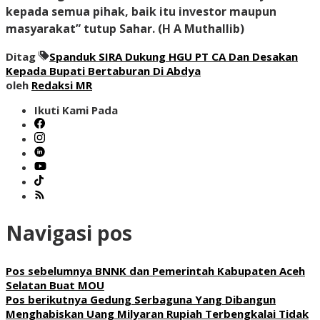
kepada semua pihak, baik itu investor maupun
masyarakat” tutup Sahar.
(H A Muthallib)
Ditag
Spanduk SIRA Dukung HGU PT CA Dan Desakan
Kepada Bupati Bertaburan Di Abdya
oleh
Redaksi MR
Ikuti Kami Pada
Navigasi pos
Pos sebelumnya
BNNK dan Pemerintah Kabupaten Aceh
Selatan Buat MOU
Pos berikutnya
Gedung Serbaguna Yang Dibangun
Menghabiskan Uang Milyaran Rupiah Terbengkalai Tidak