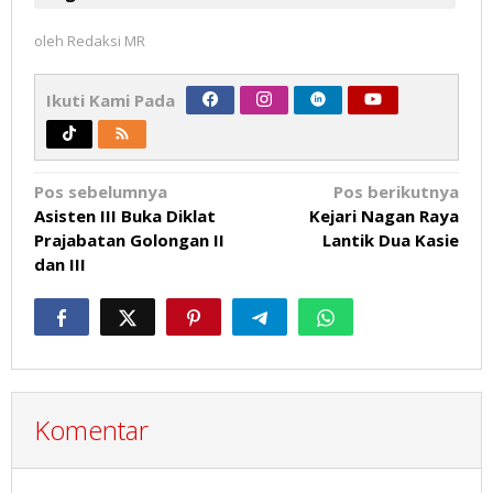
oleh
Redaksi MR
Ikuti Kami Pada
Navigasi
Pos sebelumnya
Pos berikutnya
Asisten III Buka Diklat
Kejari Nagan Raya
pos
Prajabatan Golongan II
Lantik Dua Kasie
dan III
Komentar