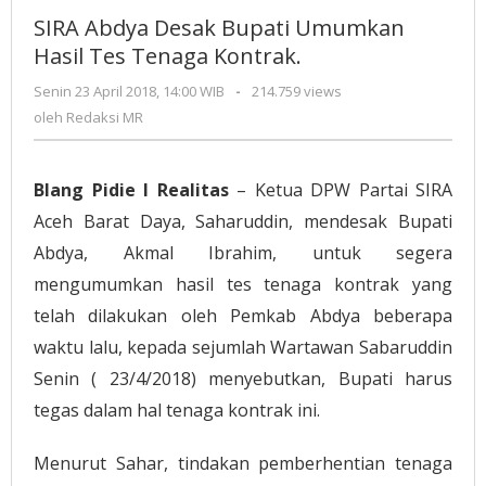
Desak
SIRA Abdya Desak Bupati Umumkan
Bupati
Hasil Tes Tenaga Kontrak.
Umumkan
Hasil
Senin 23 April 2018, 14:00 WIB
oleh
-
214.759 views
Tes
Redaksi
oleh
Redaksi MR
MR
Tenaga
Kontrak.
Blang Pidie I Realitas
– Ketua DPW Partai SIRA
Aceh Barat Daya, Saharuddin, mendesak Bupati
Abdya, Akmal Ibrahim, untuk segera
mengumumkan hasil tes tenaga kontrak yang
telah dilakukan oleh Pemkab Abdya beberapa
waktu lalu, kepada sejumlah Wartawan Sabaruddin
Senin ( 23/4/2018) menyebutkan, Bupati harus
tegas dalam hal tenaga kontrak ini.
Menurut Sahar, tindakan pemberhentian tenaga