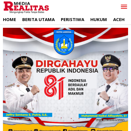
Lewati
ke
konten
HOME
BERITA UTAMA
PERISTIWA
HUKUM
ACEH